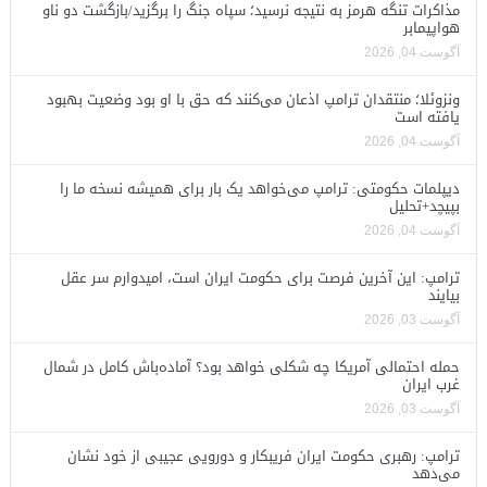
مذاکرات تنگه هرمز به نتیجه نرسید؛ سپاه جنگ را برگزید/بازگشت دو ناو
هواپیمابر
آگوست 04, 2026
ونزوئلا؛ منتقدان ترامپ اذعان می‌کنند که حق با او بود وضعیت بهبود
یافته است
آگوست 04, 2026
دیپلمات حکومتی: ترامپ می‌خواهد یک بار برای همیشه نسخه ما را
بپیچد+تحلیل
آگوست 04, 2026
ترامپ: این آخرین فرصت برای حکومت ایران است، امیدوارم سر عقل
بیایند
آگوست 03, 2026
حمله احتمالی آمریکا چه شکلی خواهد بود؟ آماده‌باش کامل در شمال
غرب ایران
آگوست 03, 2026
ترامپ: رهبری حکومت ایران فریبکار و دورویی عجیبی از خود نشان
می‌دهد