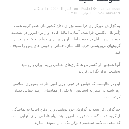
ترامپ: سرمایه‌گذاران دریافته‌اند که آمریکا در حال پیروزی است
arman nouri
Posted By:
on:
اکتبر 19, 2024
In:
همگانی
No Comments
چاپ
Email
مذاکرات تنگه هرمز به نتیجه نرسید؛ سپاه جنگ را برگزید/بازگشت دو
به گزارش خبرگزاری فرانسه، وزرای دفاع کشورهای عضو گروه هفت
ناو هواپیمابر
(آمریکا، انگلیس، فرانسه، آلمان، ایتالیا، کانادا و ژاپن) امروز در نشست
ونزوئلا؛ منتقدان ترامپ اذعان می‌کنند که حق با او بود وضعیت
خود در شهر ناپل در جنوب ایتالیا از رژیم ایران خواستند که حمایت از
گروههای تروریستی حزب الله لبنان، حماس و حوثی های یمن را متوقف
بهبود یافته است
کند.
دیپلمات حکومتی: ترامپ می‌خواهد یک بار برای همیشه نسخه ما را
آنها همچنین از گسترش همکاری‌های نظامی رژیم ایران و روسیه
بپیچد+تحلیل
به‌شدت ابراز نگرانی کردند.
ترامپ: این آخرین فرصت برای حکومت ایران است، امیدوارم سر عقل
این در حالیست که عباس عراقچی، وزیر امور خارجه جمهوری اسلامی
روز شنبه در سفر به استانبول، با یکی از مقام‌های ارشد حماس دیدار
بیایند
کرده است.
حمله احتمالی آمریکا چه شکلی خواهد بود؟ آماده‌باش کامل در
خبرگزاری فرانسه در گزارش خود نوشت: وزیر دفاع ایتالیا به نمایندگی
شمال غرب ایران
از گروه هفت گفت: حضور ما امروز اینجا پیام قاطعی برای آنهایی است
که سعی می‌کنند سیستم‌ دموکراتیک ما را متوقف سازند.
ترامپ: رهبری حکومت ایران فریبکار و دورویی عجیبی از خود نشان