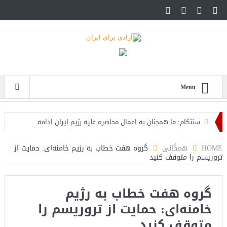
Menu
سنتکام: ما همچنان به اعمال محاصره علیه رژیم ایران ادامه
می‌دهیم
HOME
همگانی
گروه هفت خطاب به رژیم خامنه‌ای: حمایت از
تروریسم را متوقف کنید
اسرائیل: حزب‌الله توافق آتش‌بس را نقض کرده، اقدام قاطعانه‌ای
در راه است
گروه هفت خطاب به رژیم
حمله دوباره حوثی‌ها به عربستان؛ سپاه: هیچ توافقی را نهایی
خامنه‌ای: حمایت از تروریسم را
نخواهیم کرد+تحلیل
متوقف کنید