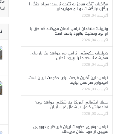
مذاکرات تنگه هرمز به نتیجه نرسید؛ سپاه جنگ را
برگزید/بازگشت دو ناو هواپیمابر
آگوست 04, 2026
ونزوئلا؛ منتقدان ترامپ اذعان می‌کنند که حق با
ن
او بود وضعیت بهبود یافته است
آگوست 04, 2026
دیپلمات حکومتی: ترامپ می‌خواهد یک بار برای
همیشه نسخه ما را بپیچد+تحلیل
آگوست 04, 2026
ترامپ: این آخرین فرصت برای حکومت ایران است،
امیدوارم سر عقل بیایند
آگوست 03, 2026
حمله احتمالی آمریکا چه شکلی خواهد بود؟
آماده‌باش کامل در شمال غرب ایران
آگوست 03, 2026
ترامپ: رهبری حکومت ایران فریبکار و دورویی
عجیبی از خود نشان می‌دهد