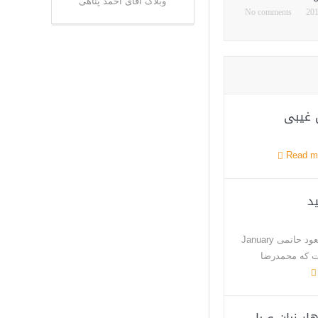
وبلاگ آقای احمد پناهی
No comments
ل غیبی
Read m
ید
شاعر زندانی ‫‏هــــــــــــــــالو را آزاد کنید مسعود حاتمی January
ی است که محمدرضا