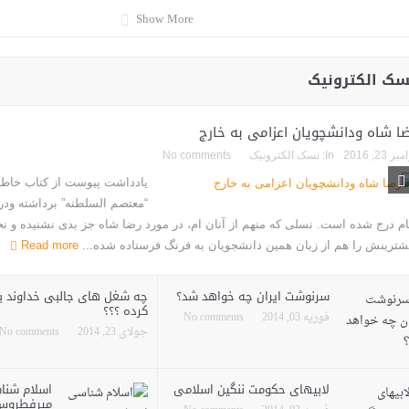
Show More
سک الکترونیک
ا شاه ودانشچویان اعزامی به خارج
بر 23, 2016
In:
نسک الکترونیک
No comments
یادداشت پیوست از کتاب خاطر
“معتصم السلطنه” برداشته ودر
ام درج شده است. نسلی که منهم از آنان ام، در مورد رضا شاه جز بدی نشنیده و نخو
شترینش را هم از زبان همین دانشجویان به فرنگ فرستاده شده...
Read more
سرنوشت ایران چه خواهد شد؟
چه شغل هاى جالبى خداوند ب
کرده ؟؟؟
فوریه 03, 2014
No comments
جولای 23, 2014
No comments
لابیهای حکومت ننگین اسلامی
اسلام شناس
میرفطروس