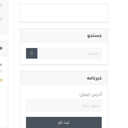
جستجو
ف
ge
اکتب
خبرنامه
re
آدرس ایمیل: