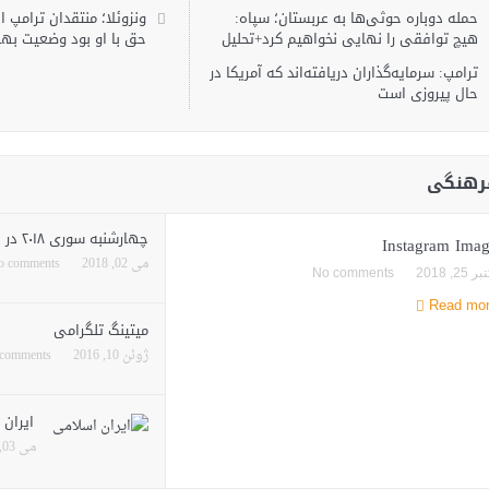
حمله دوباره حوثی‌ها به عربستان؛ سپاه:
ونزوئلا؛ منتقدان ترامپ ا
هیچ توافقی را نهایی نخواهیم کرد+تحلیل
حق با او بود وضعیت بهب
ترامپ: سرمایه‌گذاران دریافته‌اند که آمریکا در
حال پیروزی است
رهنگی
چهارشنبه سوری ۲۰۱۸ در دالاس
Instagram Ima
می 02, 2018
o comments
ر 25, 2018
No comments
Read mo
میتینگ‌ تلگرامی
ژوئن 10, 2016
comments
ایران
می 03, 2016