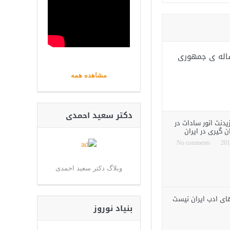
د جمهوری انیران اسلامی ـ رسیدگی به پرونده ی سیاه ۳۷ ساله ی جمهوری
مشاهده همه
دکتر سعید احمدی
یدنت انور سادات در
ن گیری در ایران
No comments
وبلاگ دکتر سعید احمدی
های ادب ایران نیست
بنیاد نوروز