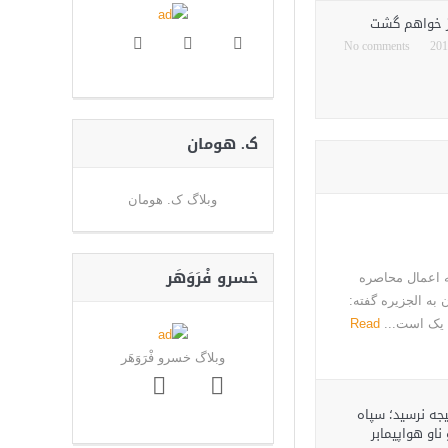
از خواهم گشت
No comments
ک. هومان
وبلاگ ک. هومان
خسرو فْرَوَهَر
ه اعمال محاصره
 به الجزیره گفته:
ل یک است...
Read
وبلاگ خسرو فْرَوَهَر
یجه نرسید؛ سپاه
ناو هواپیمابر