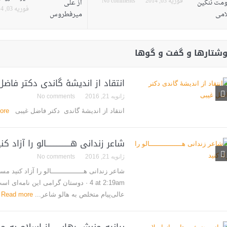
فوریه 03, 2014
No comments
فوریه 03, 2014
وشتارها و گفت و گوها
انتقاد از اندیشۀ گاندی دکتر فاض
ژانویه 21, 2016
No comments
انتقاد از اندیشۀ گاندی دکتر فاضل غیبی
ore
شاعر زندانی ‫‏هــــــــــــــــالو را آزاد کن
ژانویه 21, 2016
No comments
4 at 2:19am · دوستان گرامی این نامه‌ا
عالی‌پیام متخلص به هالو شاعر...
Read more