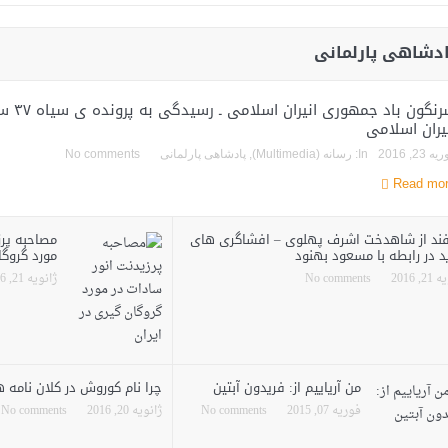
ادشاهی پارلمانی
سرنگون با
یران اسلامی
ه 23, 2016
In:
رسانه (Multimedia)
,
پادشاهی پارلمانی
No comments
Read mo
فند از شاهدخت اشرف پهلوی – افشاگری های
مصاحبه پرز
د در رابطه با مسعود بهنود
مورد گروگا
2, 2016
No comments
ژانویه 21, 2016
من آریاییم از: فریدون آبتین
چرا نام کوروش در کلان نامه 
فوریه 07, 2015
No comments
ژانویه 20, 2016
No comments