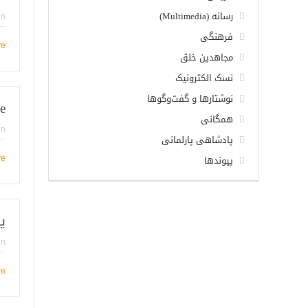
رسانه (Multimedia)
in
فرهنگی
re
مجاهدین خلق
نسک الکترونیک
نوشتارها و گفت‌وگوها
e
همگانی
in
پادشاهی پارلمانی
پیوندها
re
ی
in
re