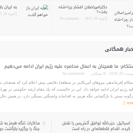
دکترامیراصلان افشار:چرا«شاه
به ایران ب
رفت»؟
ژانویه 28, 2015
ژانویه 10, 2015
No comments
خبار همگانی
تکام: ما همچنان به اعمال محاصره علیه رژیم ایران ادامه می‌دهیم
ست 05, 2026
In:
همگانی
No comments
تکام (فرماندهی نیروهای آمریکایی در منطقه) دقایقی پیش اعلام کرد که همچنان ب
یه رژیم ایران ادامه خواهد داد. این در حالیست که یک مقام ارشد حکومتی در تهران
گونه بستن یا بازگشایی تنگه هرمز به اقدامات واشنگتن بستگی دارد. در همین حا
mo
اسرائیل: حزب‌الله توافق آتش‌بس را نقض
مذاکرات تنگه هرمز به نت
کرده، اقدام قاطعانه‌ای در راه است
جنگ را برگزید/بازگشت دو 