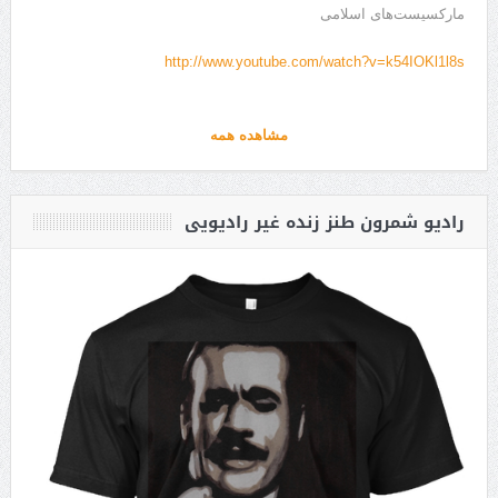
مارکسیست‌های اسلامی
http://www.youtube.com/watch?v=k54IOKl1l8s
مشاهده همه
رادیو شمرون طنز زنده غیر رادیویی