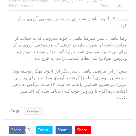
In:
همگانی
on:
مارس 05, 2023
arman nouri
Posted By:
چاپ
Email
No Comments
تحلیلگر سعودی: این توافق‌نامه پیامی بازدارنده در برابر حکومت
پسر دیگر آخوند پناهیان هم برای میرحسین موسوی آرزوی مرگ
ایران است
کرد!
مقام آمریکایی: تصورِ بازنده بودن برای ترامپ غیرقابل‌تحمل
رضا پناهیان، پسر علیرضا پناهیان، آخوند معروفی که به حمایت از
است+فیلم: تحلیل
مواضع خامنه ای شهرت دارد در توئیتی که موضوعش آرزوی مرگ
برای میرحسین موسوی است، وارد گود شد! و نوشت: امیدوارم
مقامات آمریکایی: برخی گزارش‌ها موجب گستاخ‌تر شدن حکومت
ویروس آنفولانزا مثل نظام اسلامی رافت به خرج نده…
ایران خواهد شد
پیش از این مرتضی پناهیان، پسر دیگر این آخوند تبهکار نوشته بود:
خبرگزاری سپاه پاسداران: رهگیری اهداف متخاصم در نزدیکی
میرحسین موسوی آنفلونزا گرفته با آرزوی موفقیت برای ویروس
عزیز! میرحسین حسابش با همه جداست.۱۲ ساله مرگش به تاخیر
جزیره قشم
افتاده. تازه اگرم با ویروس فوت کنه اجحاف شده که اعدامش
نکردند…
تحلیلگر حکومتی: تفاهم هرمز پایان بحران نیست؛ خطر جنگ همچنان
Tags:
سیاست
پابرجاست
ایران؛ واکنش ترامپ و معاونش به اقدام تفرقه‌افکنان/سفر ژنرال
Share
Tweet
Share
Share
0
منیر به عربستان