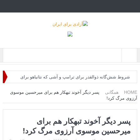
Menu
شروط شش‌گانه ذوالقدر برای ترامپ و آشی که نتانیاهو برای
ذوالقدرها پخته!
HOME
همگانی
پسر دیگر آخوند تبهکار هم برای میرحسین موسوی
آرزوی مرگ کرد!
ایران؛ فرمانده ارتش آمریکا به مقامات کاخ سفید: حملات هوایی
کافی نیست
پسر دیگر آخوند تبهکار هم برای
روزنامه: محاصره دریایی صادرات نفت ایران را فلج کرد/آمریکا:
میرحسین موسوی آرزوی مرگ کرد!
خفه خواهند شد