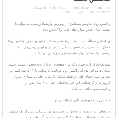
ترامپ: سرمایه‌گذاران دریافته‌اند که آمریکا در حال پیروزی است
arman nouri
Posted By:
on:
می 09, 2025
In:
همگانی
No Comments
چاپ
Email
مذاکرات تنگه هرمز به نتیجه نرسید؛ سپاه جنگ را برگزید/بازگشت دو
واکسن زونا علاوه‌بر پیشگیری از ویروس واریسلا زوستر، می‌تواند تا
ناو هواپیمابر
هشت سال خطر بیماری‌های قلبی را کاهش دهد.
ونزوئلا؛ منتقدان ترامپ اذعان می‌کنند که حق با او بود وضعیت
بر اساس مطالعه جدید منتشرشده در مجلات معتبر پزشکی، واکسن زونا
بهبود یافته است
ممکن است فراتر از نقش پیشگیرانه‌اش در برابر ویروس واریسلا
زوستر، یک سلاح پنهان علیه بیماری‌های قلبی نیز باشد.
دیپلمات حکومتی: ترامپ می‌خواهد یک بار برای همیشه نسخه ما را
بپیچد+تحلیل
مطالعه‌ای از کره جنوبی که در «European Heart Journal» منتشر شده،
نشان داده افرادی که واکسن زونا دریافت کرده‌اند، تا ۲۳ درصد کمتر در
ترامپ: این آخرین فرصت برای حکومت ایران است، امیدوارم سر عقل
معرض بیماری‌های قلبی ازجمله سکته، نارسایی قلبی و بیماری عروق
کرونر قرار گرفته‌اند. این اثر محافظتی حتی تا ۸ سال پس از
بیایند
واکسیناسیون باقی می‌ماند.
حمله احتمالی آمریکا چه شکلی خواهد بود؟ آماده‌باش کامل در
کاهش ریسک بیماری قلبی با واکسن زونا
شمال غرب ایران
داده‌های این تحقیق براساس بررسی سوابق پزشکی بیش از یک میلیون
ترامپ: رهبری حکومت ایران فریبکار و دورویی عجیبی از خود نشان
نفر بالای ۵۰ سال از سال ۲۰۱۲ به بعد به‌دست آمده‌اند. طبق این