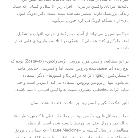
یافته‌ها، مزایای واکسن در مردان، افراد زیر ۶۰ سال و کسانی که سبک
می‌دهد
زندگی پرریسک دارند، بیشتر مشاهده شده است. دکتر «دونگ کیون
یان» از دانشگاه کیونگ‌هی کره جنوبی می‌گوید:
«واکسیناسیون می‌تواند از آسیب به رگ‌های خونی، التهاب و تشکیل
لخته جلوگیری کند؛ عواملی که همگی در ابتلا به بیماری‌های قلبی نقش
دارند.»
در این مطالعه، واکسن مورد بررسی «زُستاواکس» (Zostavax) بوده که
نوع زنده اما ضعیف‌شده ویروس است، اما واکسن‌های جدیدتر مانند
«شینگریکس» (Shingrix) که در آمریکا و کشورهای دیگر استفاده
می‌شود، تنها از پروتئین ویروس استفاده می‌کند، ایمن‌تر است و حتی
شاید اثرات محافظتی بیشتری نسبت به واکسن قدیمی داشته باشند.
تأثیر شگفت‌انگیز واکسن زونا بر سلامت قلب تا هشت سال
جدا از مسائل قلبی، واکسن زونا در مطالعات قبلی با کاهش خطر ابتلا
به آلزایمر و زوال عقل نیز مرتبط دانسته شده است. از جمله،
مطالعه‌ای در سال گذشته در «Nature Medicine» که نشان داد تزریق
این واکسن می‌تواند زمان بروز زوال عقل را تا حدود ۱۶۴ روز به تأخیر