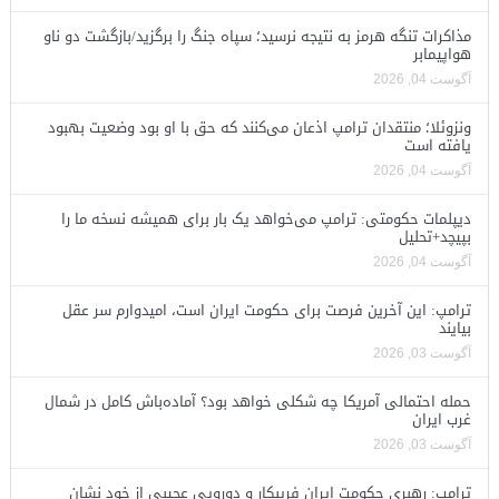
مذاکرات تنگه هرمز به نتیجه نرسید؛ سپاه جنگ را برگزید/بازگشت دو ناو
هواپیمابر
آگوست 04, 2026
ونزوئلا؛ منتقدان ترامپ اذعان می‌کنند که حق با او بود وضعیت بهبود
یافته است
آگوست 04, 2026
دیپلمات حکومتی: ترامپ می‌خواهد یک بار برای همیشه نسخه ما را
بپیچد+تحلیل
آگوست 04, 2026
ترامپ: این آخرین فرصت برای حکومت ایران است، امیدوارم سر عقل
بیایند
آگوست 03, 2026
حمله احتمالی آمریکا چه شکلی خواهد بود؟ آماده‌باش کامل در شمال
غرب ایران
آگوست 03, 2026
ترامپ: رهبری حکومت ایران فریبکار و دورویی عجیبی از خود نشان