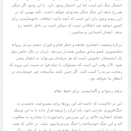
احتمال جنگ کم است اما این احتمال وجود دارد. با این وجود اگر جنگی
هم رخ بدهد این جنگ شکل محدودی خواهد داشت. نکته مهمی که در
این زمینه وجود دارد این است که آنچه باعث اتفاقات ناخوشایندی برای
کشور خواهد شد اتفاقاتی است که ممکن است در داخل جامعه رخ
بدهد. انفجار اجتماعی و سیاسی…
دربارهٔ وضعیت انفجاری جامعه و خطر قیام و فوران خشم مردم، پروانهٔ
سلحشوری عضو سابق مجلس هشدار می‌دهد: ایران در حال حاضر مثل
یک آتشفشان خاموش است که هر جرقه‌ای می‌تواند به انفجار منجر
شود. الآن وقت این است که مسئولان با تمام قوا به سمت این بروند که
رضایت مردم را کسب کنند. اگر چنین نکنند متأسفانه چیز خوشایندی در
انتظار ما نخواهد بود.
ترفند رسوا و پراگماتیستی برای حفظ نظام
این در حالیست که خامنه ای این روزها برای مشروعیت بخشیدن به
جنگ‌افروزی خارجی خود، نام ایران را وثیقه قرار داده تا به‌ این وسیله
فضای انفجاری حاکم بر این سرزمین زخم‌خورده را مصادره به مطلوب
کند و این جنگ خودساخته را جنگ مردم وانمود نماید. در حالی که همه
می‌دانند او تا همین دیروز با شعار «فتح قدس از طریق کربلا»، زندگی