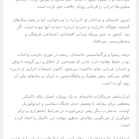
میلیون‌ها ایرانی را قربانی رؤیای خلافت خود کرده است.
امروز خامنه‌ای و مداحان او «ایران» را می‌خوانند، اما در همه‌ سال‌های
گذشته، هیچ‌گاه «ایران» و «مردم ایران» دغدغه‌ آنها نبوده است. اگر
بود، کشور به چنین ورطه‌ ویرانی اقتصادی، اجتماعی، فرهنگی و
محیط‌زیستی نمی‌افتاد.
ترفند رسوا و پراگماتیستی خامنه‌ای، ریشه در تئوری «اوجب واجبات
بودن حفظ نظام» دارد؛ جایی که همه‌چیز، از اخلاق و دین گرفته تا وطن
و انسان، قربانی بقای حاکمیت می‌شود. اکنون استفاده ابزاری از «دین»
افاقه نمی‌کند، رهبر مفلوک و پناهگاه‌نشین به ایران و نمادهای ملی آن
روی آورده است.
ایران‌پناهی فریبکارانه خامنه‌ای نه یک رویکرد اصیل، بلکه تاکتیکی
مقطعی برای مقابله با تضعیف جدی جایگاه سیاسی و ایدئولوژیک
اوست. به‌عبارت دیگر رهبر ترس‌خورده در شرایط اضطراری و برای
جلوگیری از سرنگونی نظامش به‌طور موقت این تاکتیک را اتخاذ کرده
است.
استفاده از واژه‌ «وطن» در دهان کسی که سال‌هاست ایران را از هویت