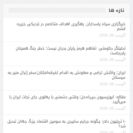
تازه ها
خبرگزاری سپاه پاسداران: رهگیری اهداف متخاصم در نزدیکی جزیره
قشم
آگوست 06, 2026
تحلیلگر حکومتی: تفاهم هرمز پایان بحران نیست؛ خطر جنگ همچنان
پابرجاست
آگوست 06, 2026
ایران؛ واکنش ترامپ و معاونش به اقدام تفرقه‌افکنان/سفر ژنرال منیر به
عربستان
آگوست 06, 2026
مقاله: اپوزیسیون بی‌راه‌حل؛ وقتی دشمنی با پهلوی جای نجات ایران را
می‌گیرد
آگوست 06, 2026
۱۰ تریلیون دلار؛ چگونه جرایم سایبری به سومین اقتصاد بزرگ جهان تبدیل
شد؟
آگوست 06, 2026