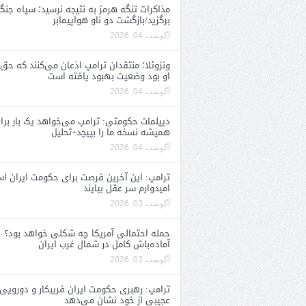
مذاکرات تنگه هرمز به نتیجه نرسید؛ سپاه جنگ 
برگزید/بازگشت دو ناو هواپیمابر
آگوست 04, 2026
ونزوئلا؛ منتقدان ترامپ اذعان می‌کنند که حق 
او بود وضعیت بهبود یافته است
آگوست 04, 2026
دیپلمات حکومتی: ترامپ می‌خواهد یک بار برا
همیشه نسخه ما را بپیچد+تحلیل
آگوست 04, 2026
ترامپ: این آخرین فرصت برای حکومت ایران ا
امیدوارم سر عقل بیایند
آگوست 03, 2026
حمله احتمالی آمریکا چه شکلی خواهد بود؟
آماده‌باش کامل در شمال غرب ایران
آگوست 03, 2026
ترامپ: رهبری حکومت ایران فریبکار و دورویی
عجیبی از خود نشان می‌دهد