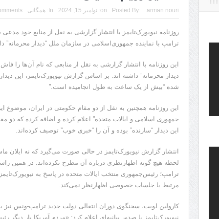
arman nouri
Posted By:
on:
نوامبر 15, 2024
In:
همگانی
omments
روزنامه نیویورک‌تایمز با انتشار گزارشی به نقل از منابع خود مدعی 
ترامپ با نماینده جمهوری‌اسلامی در سازمان ملل “دیدار محرمانه” د
این روزنامه با انتشار گزارشی به نقل از منابعی که نام‌ آن‌ها را فاش
شده “بیش از یک ساعت به طول انجامیده است.”
این روزنامه همچنین به نقل از دو مقام حکومتی در ایران، موضوع ا
جمهوری اسلامی و ایالات متحده” اعلام کرده و اضافه کرده که دو مقام
این دیدار “سازنده” بوده و آن را “خبری خوب” توصیف کرده‌اند.
انتشار گزارش نیویورک‌تایمز در حالی صورت می‌گیرد که نه ایلان ما
لحظه هیچ گونه اظهارنظری درباره آن مطرح نکرده‌اند. در همین راستا
ترامپ؛ رئیس‌جمهوری منتخب ایالات متحده در پاسخ به نیویورک‌تایم
مرتبط با جلسات خصوصی اظهارنظر نمی‌کند.
کارولین لویت، سخنگوی دوران انتقالی دولت جدید ترامپ-ونس نیز ب
نیویورک‌تایمز با صدور بیانیه‌ای اعلام کرد: «مردم آمریکا بار دیگر رئ