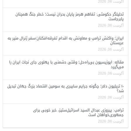
آگوست 06, 2026
تحلیلگر حکومتی: تفاهم هرمز پایان بحران نیست؛ خطر جنگ همچنان
پابرجاست
آگوست 06, 2026
ایران؛ واکنش ترامپ و معاونش به اقدام تفرقه‌افکنان/سفر ژنرال منیر به
عربستان
آگوست 06, 2026
مقاله: اپوزیسیون بی‌راه‌حل؛ وقتی دشمنی با پهلوی جای نجات ایران را
می‌گیرد
آگوست 06, 2026
۱۰ تریلیون دلار؛ چگونه جرایم سایبری به سومین اقتصاد بزرگ جهان تبدیل
شد؟
آگوست 06, 2026
ترامپ: پیروزی عبدال السید اسرائیل‌ستیز، خبر خوبی برای
جمهوری‌خواهان است
آگوست 06, 2026