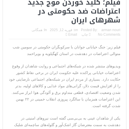
فیلم؛ کلید خوردن موج جدید
اعتراضات ضد حکومتی در
شهرهای ایران
arman nouri
Posted By:
on:
فوریه 12, 2025
In:
همگانی
No Comments
چاپ
Email
فیلم زیر: جنگ خیابانی جوانان با سرکوبگران حکومتی در سومین شب
متوالی اعتراضات در دهدشت در استان کهگیلویه و بویراحمد
ویدیو‌های منتشر شده در شبکه‌های اجتماعی و روایت شاهدان از وقوع
اعتراضات خیابانی پراکنده‌ علیه حکومت ایران در برخی نقاط کشور
حکایت دارد. بسیاری از مردم ایران در شبکه‌های اجتماعی نارضایتی خود
را از افزایش قیمت دلار، گرانی‌های مواد غذایی و کالاهای اولیه،‌ بدتر
شدن وضعیت اقتصادی، قطعی متداوم برق و آلودگی هوا ابراز می‌کنند.
‌‌این اعتراضات همزمان با سالگرد پیروزی انقلاب خمینی در ۲۲ بهمن
شدت گرفته است.
یکی از شاهدان عینی به بی‌بی‌سی گفته است نیروهای امنیتی در
دهدشت به سمت معترضان گاز اشک‌آور و گلوله‌های ساچمه‌ای شلیک