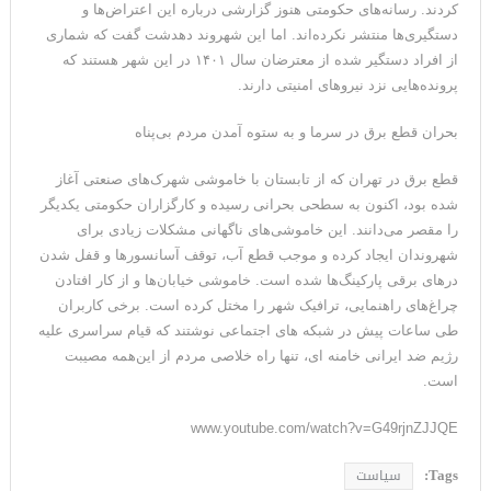
کردند. رسانه‌های حکومتی هنوز گزارشی درباره این اعتراض‌ها و
دستگیری‌ها منتشر نکرده‌اند. ‌اما این شهروند دهدشت گفت که شماری
از افراد دستگیر شده از معترضان سال ۱۴۰۱ در این شهر هستند که
پرونده‌هایی نزد نیروهای امنیتی دارند.
بحران قطع برق در سرما و به ستوه آمدن مردم بی‌پناه
قطع برق در تهران که از تابستان با خاموشی شهرک‌های صنعتی آغاز
شده بود، اکنون به سطحی بحرانی رسیده و کارگزاران حکومتی یکدیگر
را مقصر می‌دانند. این خاموشی‌های ناگهانی مشکلات زیادی برای
شهروندان ایجاد کرده و موجب قطع آب، توقف آسانسورها و قفل شدن
درهای برقی پارکینگ‌ها شده است. خاموشی خیابان‌ها و از کار افتادن
چراغ‌های راهنمایی، ترافیک شهر را مختل کرده است. برخی کاربران
طی ساعات پیش در شبکه های اجتماعی نوشتند که قیام سراسری علیه
رژیم ضد ایرانی خامنه ای، تنها راه خلاصی مردم از این‌همه مصیبت
است.
www.youtube.com/watch?v=G49rjnZJJQE
Tags:
سیاست