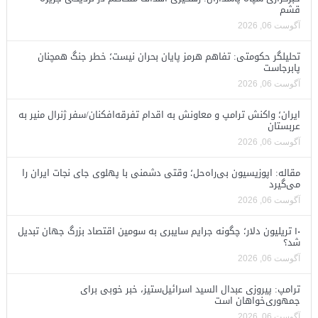
قشم
آگوست 06, 2026
تحلیلگر حکومتی: تفاهم هرمز پایان بحران نیست؛ خطر جنگ همچنان
پابرجاست
آگوست 06, 2026
ایران؛ واکنش ترامپ و معاونش به اقدام تفرقه‌افکنان/سفر ژنرال منیر به
عربستان
آگوست 06, 2026
مقاله: اپوزیسیون بی‌راه‌حل؛ وقتی دشمنی با پهلوی جای نجات ایران را
می‌گیرد
آگوست 06, 2026
۱۰ تریلیون دلار؛ چگونه جرایم سایبری به سومین اقتصاد بزرگ جهان تبدیل
شد؟
آگوست 06, 2026
ترامپ: پیروزی عبدال السید اسرائیل‌ستیز، خبر خوبی برای
جمهوری‌خواهان است
آگوست 06, 2026