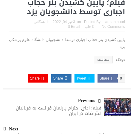
فیلم؛ پایین کشیدن بنر حجاب
اجباری توسط دانشجویان یزد
arman nouri
Posted By:
on:
اکتبر 04, 2022
In:
همگانی
No Comments
چاپ
Email
پایین کشیدن بنر حجاب اجباری توسط دانشجویان دانشگاه علوم پزشکی
یزد
Tags:
سیاست
Share
Share
Tweet
Share
0
Previous
فیلم؛ ادای احترام پارلمان فرانسه به قربانیان
اعتراضات در ایران
Next