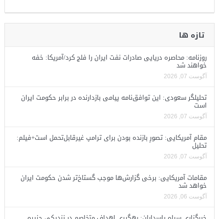
تازه ها
روزنامه: محاصره دریایی صادرات نفت ایران را فلج کرد/آمریکا: خفه
خواهند شد
آگوست 07, 2026
تحلیلگر سعودی: این توافق‌نامه پیامی بازدارنده در برابر حکومت ایران
است
آگوست 07, 2026
مقام آمریکایی: تصورِ بازنده بودن برای ترامپ غیرقابل‌تحمل است+فیلم:
تحلیل
آگوست 07, 2026
مقامات آمریکایی: برخی گزارش‌ها موجب گستاخ‌تر شدن حکومت ایران
خواهد شد
آگوست 06, 2026
خبرگزاری سپاه پاسداران: رهگیری اهداف متخاصم در نزدیکی جزیره