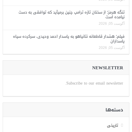
تنگه هرمز؛ از سخنان تازه ترامپ چنین برمیآید که توافقی به دست
نیامده است
آگوست 05, 2026
فیلم؛ هشدار قاطعانه نتانیاهو به پاسدار احمد وحیدی، سرکرده سپاه
پاسداران
آگوست 05, 2026
NEWSLETTER
Subscribe to our email newsletter.
دسته‌ها
تاریخی