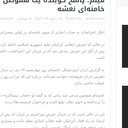
خامنه‌ای نعشه
ترامپ: پیروزی عبدال السید اسرائیل‌ستیز، خبر خوبی برا
تنگه هرمز؛ از سخنان تازه ترامپ چنین برمیآید که تواف
arman nouri
Posted By:
on:
ژانویه 04, 2023
In:
همگانی
omments
فیلم؛ هشدار قاطعانه نتانیاهو به پاسدار احمد وحیدی، 
انکار اعتراضات به حجاب اجباری از سوی خامنه‌ای در اولین سخنران
خبرگزاری رویترز از اختلاف نظر در مذاکرات در 
در حالی که خیزش انقلابی ایرانیان علیه جمهوری اسلامی ادامه دارد، 
سنتکام: ما همچنان به اعمال محاصره علیه رژیم
پس از آغاز این خیزش، مدعی شد که در جریان این اعتراضات، «ک
است.
به گزارش ایران اینترنشنال
دفترش «زنان فرهیخته» خوانده شده‌اند، درباره این که چرا در روز زن
خصلت خاصی ندارد.
خامنه‌ای همچنین مدعی شد زنانی که به گفته او «حجاب نیمه‌کاره» د
را برنداشته و «توی دهان تبلیغ کننده و فراخوان فرستنده‌ها» زدند.
این در حالی است که در جریان خیزش سراسری در ایران که پس از 
ارشاد به راه افتاد، ایرانیان علیه حجاب اجباری شعار دادند و بسیاری
روسری‌های خود را در اماکن عمومی آتش زدند.