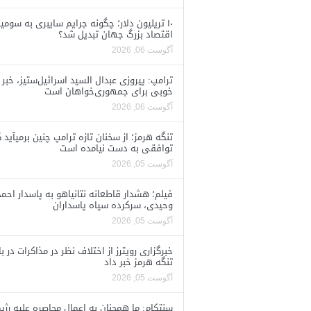
۱۰ تریلیون دلار؛ چگونه جرایم سایبری به سومی
اقتصاد بزرگ جهان تبدیل شد؟
آگوست 06, 2026
ترامپ: پیروزی عبدال السید اسرائیل‌ستیز، خبر
خوبی برای جمهوری‌خواهان است
آگوست 06, 2026
تنگه هرمز؛ از سخنان تازه ترامپ چنین برمیآید 
توافقی به دست نیامده است
آگوست 05, 2026
فیلم؛ هشدار قاطعانه نتانیاهو به پاسدار احمد
وحیدی، سرکرده سپاه پاسداران
آگوست 05, 2026
خبرگزاری رویترز از اختلاف نظر در مذاکرات در با
تنگه هرمز خبر داد
آگوست 05, 2026
سنتکام: ما همچنان به اعمال محاصره علیه رژی