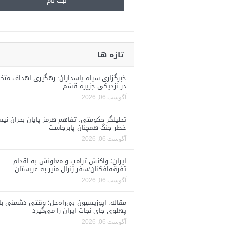
تازه ها
خبرگزاری سپاه پاسداران: رهگیری اهداف متخ
در نزدیکی جزیره قشم
آگوست 06, 2026
تحلیلگر حکومتی: تفاهم هرمز پایان بحران نی
خطر جنگ همچنان پابرجاست
آگوست 06, 2026
ایران؛ واکنش ترامپ و معاونش به اقدام
تفرقه‌افکنان/سفر ژنرال منیر به عربستان
آگوست 06, 2026
مقاله: اپوزیسیون بی‌راه‌حل؛ وقتی دشمنی با
پهلوی جای نجات ایران را می‌گیرد
آگوست 06, 2026