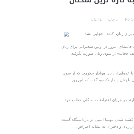
ی جمهوری‌خواهان است
قی به دست نیامده است
No C
چاپ
Email
سرکرده سپاه پاسداران
ی برای زنان: کشف حجابی نشد!
باره تنگه هرمز خبر داد
خامنه‌ای امروز در اولین سخنرانی برای زنان
 ایران ادامه می‌دهیم
شف حجاب» از سوی زنان صورت نگرفته
، خامنه‌ای روز چهارشنبه ۱۴ دی، در دیدار با عده‌ای از زنان هوادار حکومت که از سوی
 با زنان دیدار نکرده، گفت که این روز
ارند در جریان اعتراضات به کلی حجاب خود
کشته شدن مهسا امینی در بازداشتگاه گشت
 از زنان و دختران به نشانه اعتراض،