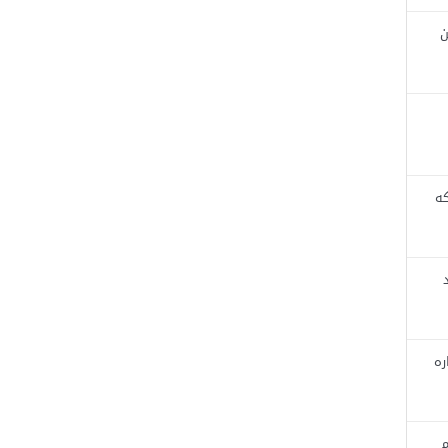
ن
که
ره
م