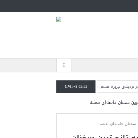
در نزدیکی جزیره قشم
GMT+2 05:55
جنگ همچنان پابرجاست
رین سخنان خامنه‌ای نعشه
نرال منیر به عربستان
جات ایران را می‌گیرد
 تازه ترین سخنان