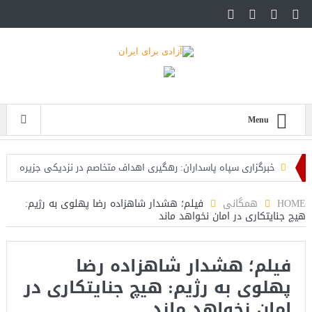
Menu
خبرگزاری سپاه پاسداران: رهگیری اهداف متخاصم در نزدیکی جزیره
قشم
HOME
همگانی
فیلم؛ هشدار شاهزاده رضا پهلوی به رژیم:
هیچ جنایتکاری در امان نخواهد ماند
تحلیلگر حکومتی: تفاهم هرمز پایان بحران نیست؛ خطر جنگ همچنان
پابرجاست
فیلم؛ هشدار شاهزاده رضا
ایران؛ واکنش ترامپ و معاونش به اقدام تفرقه‌افکنان/سفر ژنرال
پهلوی به رژیم: هیچ جنایتکاری در
منیر به عربستان
امان نخواهد ماند