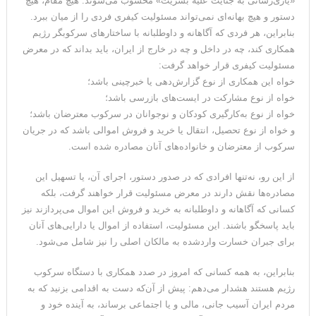
«یاری‌رسانی به جنایت علیه بشریت» محسوب می‌شوند. هیچ مقام، هیچ
می‌دهیم
دستور و هیچ بهانه‌ای نمی‌تواند مسئولیت کیفری فردی را از میان ببرد.
بنابراین، هر فردی که آگاهانه و داوطلبانه با ساختارهای سرکوبگر رژیم
همکاری کند، چه در داخل و چه در خارج از ایران، باید بداند که در معرض
مسئولیت کیفری قرار خواهد گرفت:
خواه این همکاری از نوع گزارش‌دهی یا خبرچینی باشد؛
خواه از نوع مشارکت در ایست‌های بازرسی‌ باشد؛
خواه از نوع به‌کارگیری کودکان و نوجوانان در سرکوب معترضان باشد؛
و خواه از نوع تحصیل، انتقال یا خرید و فروش اموالی باشد که در جریان
سرکوب از معترضان و خانواده‌های آنان مصادره شده‌ است.
از این رو، نه‌تنها افرادی که در صدور دستور، اجرای آن، یا تسهیل این
مصادره‌ها نقش دارند در معرض مسئولیت قرار خواهند گرفت، بلکه
کسانی که آگاهانه و داوطلبانه به خرید و فروش این اموال می‌پردازند نیز
باید پاسخگو باشند. این مسئولیت، استفاده از اموال یا دارایی‌های آنان
برای جبران خسارت واردشده به مالکان اصلی را نیز شامل می‌‌شود.
بنابراین، به همه‌ کسانی که امروز در صدد همکاری با دستگاه سرکوب
رژیم هستند هشدار می‌دهم: پیش از آن‌که دست به اقدامی بزنید که به
مردم ایران آسیب جانی، مالی و یا اجتماعی برساند، به آینده‌ خود و