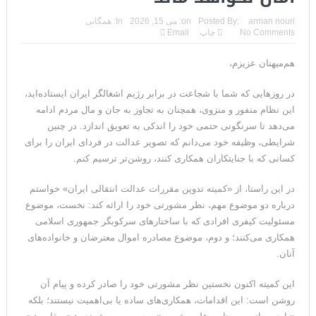
مقاله: اپوزیسیون بی‌راه‌حل؛ وقتی دشمنی با پهلوی جای نجات
arman nouri
Posted By:
on:
می 15, 2026
In:
همگانی
No Comments
چاپ
Email
ایران را می‌گیرد
هم‌میهنان عزیزم،
۱۰ تریلیون دلار؛ چگونه جرایم سایبری به سومین اقتصاد بزرگ جهان
تبدیل شد؟
در روزهایی که شما با شجاعت در برابر رژیم اشغالگر ایران ایستاده‌اید،
این نظام منفور و منزوی، همچنان به تجاوز به جان و مال مردم ادامه
ترامپ: پیروزی عبدال السید اسرائیل‌ستیز، خبر خوبی برای
می‌دهد تا سرنگونی حتمی خود را اندکی به تعویق اندازد. در چنین
شرایطی، وظیفه خود می‌دانم که تصویر عدالت در فردای ایران را برای
جمهوری‌خواهان است
کسانی که با جنایتکاران همکاری کنند، روشن‌تر ترسیم کنم.
تنگه هرمز؛ از سخنان تازه ترامپ چنین برمیآید که توافقی به دست
در این راستا، از «کمیته‌ تدوین مقررات عدالت انتقالی ایران» خواستم
نیامده است
درباره‌ دو موضوع مهم، نظر مشورتی خود را ارائه کند: نخست، موضوع
مسئولیت کیفری افرادی که با ساختارهای سرکوبگر جمهوری اسلامی
فیلم؛ هشدار قاطعانه نتانیاهو به پاسدار احمد وحیدی، سرکرده
همکاری می‌کنند؛ و دوم، موضوع مصادره‌ اموال معترضان و خانواده‌های
سپاه پاسداران
آنان.
خبرگزاری رویترز از اختلاف نظر در مذاکرات در باره تنگه هرمز خبر داد
این کمیته اکنون نخستین نظر مشورتی خود را صادر کرده و پیام آن
روشن است: این اقدامات، همکاری‌های ساده یا بی‌اهمیت نیستند؛ بلکه
سنتکام: ما همچنان به اعمال محاصره علیه رژیم ایران ادامه