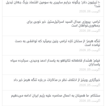
۱۰ تریلیون دلار؛ چگونه جرایم سایبری به سومین اقتصاد بزرگ جهان تبدیل
شد؟
آگوست 06, 2026
ترامپ: پیروزی عبدال السید اسرائیل‌ستیز، خبر خوبی برای
جمهوری‌خواهان است
آگوست 06, 2026
تنگه هرمز؛ از سخنان تازه ترامپ چنین برمیآید که توافقی به دست
نیامده است
آگوست 05, 2026
فیلم؛ هشدار قاطعانه نتانیاهو به پاسدار احمد وحیدی، سرکرده سپاه
پاسداران
آگوست 05, 2026
خبرگزاری رویترز از اختلاف نظر در مذاکرات در باره تنگه هرمز خبر داد
آگوست 05, 2026
سنتکام: ما همچنان به اعمال محاصره علیه رژیم ایران ادامه می‌دهیم
آگوست 05, 2026