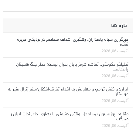
تازه ها
خبرگزاری سپاه پاسداران: رهگیری اهداف متخاصم در نزدیکی جزیره
قشم
آگوست 06, 2026
تحلیلگر حکومتی: تفاهم هرمز پایان بحران نیست؛ خطر جنگ همچنان
پابرجاست
آگوست 06, 2026
ایران؛ واکنش ترامپ و معاونش به اقدام تفرقه‌افکنان/سفر ژنرال منیر به
عربستان
آگوست 06, 2026
مقاله: اپوزیسیون بی‌راه‌حل؛ وقتی دشمنی با پهلوی جای نجات ایران را
می‌گیرد
آگوست 06, 2026