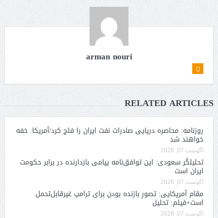
arman nouri
RELATED ARTICLES
روزنامه: محاصره دریایی صادرات نفت ایران را فلج کرد/آمریکا: خفه
خواهند شد
آگوست 07, 2026
تحلیلگر سعودی: این توافق‌نامه پیامی بازدارنده در برابر حکومت
ایران است
آگوست 07, 2026
مقام آمریکایی: تصورِ بازنده بودن برای ترامپ غیرقابل‌تحمل
است+فیلم: تحلیل
آگوست 07, 2026