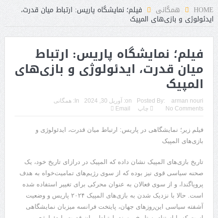
ت
HOME
همگانی
فیلم؛ نمایشگاه پاریس: ارتباط میان قدرت،
ایدئولوژی و بازی‌های المپیک
فیلم؛ نمایشگاه پاریس: ارتباط
میان قدرت، ایدئولوژی و بازی‌های
المپیک
arman nouri
Posted By:
on:
آوریل 30, 2024
In:
همگانی
No Comments
چاپ
Email
فیلم زیر؛ نمایشگاهی در پاریس: ارتباط میان قدرت، ایدئولوژی و
بازی‌های المپیک
تاریخ بازی‌های المپیک نشان داده که المپیک در درازای تاریخ خود، یک
صحنه سیاسی قوی نیز بوده که از سوی رژیم‌های تمامیت‌خواه به هدف
پروپاگندا، و از سوی فعالان به عنوان محرکی برای تغییر استفاده شده
است. حالا با نزدیک شدن به بازی‌های المپیک ٢٠٢۴ پاریس‬ و وضعیت
آشفته سیاسی این‌روزهای جهان، پایتخت فرانسه میزبان نمایشگاهی
است که با استناد به تاریخ و سند، ارتباط میان قدرت، ایدئولوژی و