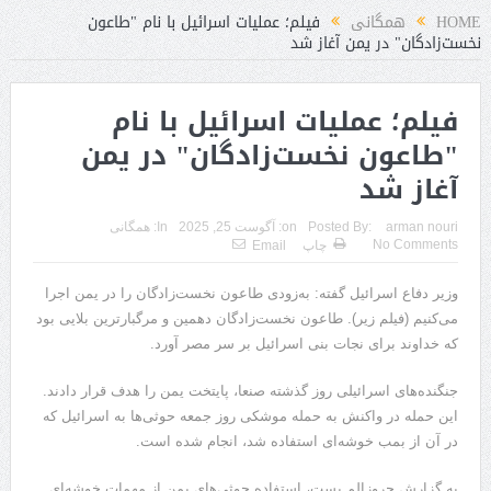
HOME
همگانی
فیلم؛ عملیات اسرائیل با نام "طاعون
نخست‌زادگان" در یمن آغاز شد
فیلم؛ عملیات اسرائیل با نام
"طاعون نخست‌زادگان" در یمن
آغاز شد
arman nouri
Posted By:
on:
آگوست 25, 2025
In:
همگانی
No Comments
چاپ
Email
وزیر دفاع اسرائیل گفته: به‌زودی طاعون نخست‌زادگان را در یمن اجرا
می‌کنیم (فیلم زیر). طاعون نخست‌زادگان دهمین و مرگبارترین بلایی بود
که خداوند برای نجات بنی اسرائیل بر سر مصر آورد.
جنگنده‌های اسرائیلی روز گذشته صنعا، پایتخت یمن را هدف قرار دادند.
این حمله در واکنش به حمله موشکی روز جمعه حوثی‌ها به اسرائیل که
در آن از بمب خوشه‌ای استفاده شد، انجام شده است.
به گزارش جروزالم پست، استفاده حوثی‌های یمن از مهمات خوشه‌ای