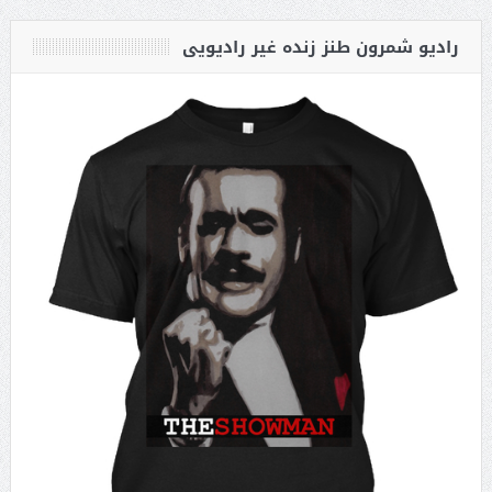
رادیو شمرون طنز زنده غیر رادیویی