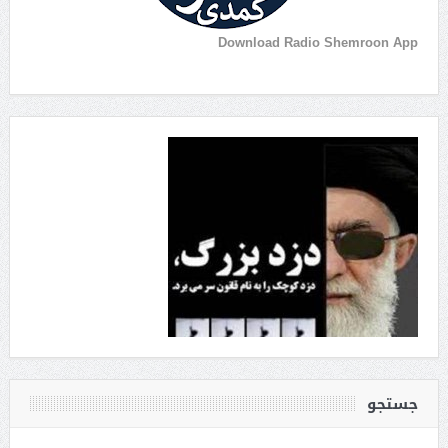
Download Radio Shemroon App
جستجو