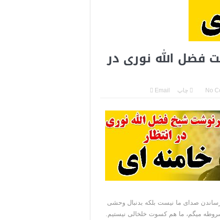
 فضل الله نوری در
No C
چاپ
Email
اشه. هدفشان رساندن صدای ما نیست ‌‌بلکه بدنبال وحشی
شروطه میگم، ما هم کسوت خلخالی نیستیم.