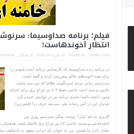
فیلم؛ برنامه صداوسیما: سرنوشت
انتظار آخوندهاست!
arman nouri
Posted By:
on:
فوریه 09, 2024
In:
همگانی
omments
در برنامه زنده صداوسیما یک کارشناس برنامه آینده شومی را
برای همه آخوندهای حاکم پیش‌بینی کرده و گفته است:
می‌ترسم زمانی برسد (سرنگونی نظام) که بین سید محمد
خاتمی و سید احمد خاتمی فقط ۳ تا تیر چراغ برق برای اعدام
وجود داشته باشد! مجری برنامه نیز در جوابش عنوان کرد:
تندتراز این در آنتن رسانه ملی نمی‌شد حرف زد! (فیلم زیر)
کاربری به نام “سارا” نوشته: میگن میترسیم روزی بین
احمدخاتمی و محمد خاتمی ۳تا تیر چراغ برق فاصله ب
نشان دادن ما هستن. من به عنوان یک ایرانی متعهد به پادشاهی‌ م