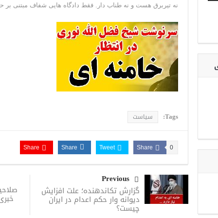
نه تیربرق هست و نه طناب دار. فقط دادگاه هایی شفاف مبتنی بر
ی
Tags:
سیاست
Share
Share
Tweet
Share
0
Previous
صلاحی
گزارش تکاندهنده؛ علت افزایش
خبری 
دیوانه وار حکم اعدام در ایران
چیست؟