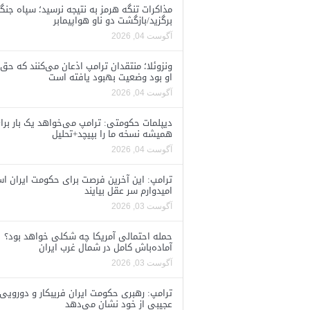
مذاکرات تنگه هرمز به نتیجه نرسید؛ سپاه جنگ 
برگزید/بازگشت دو ناو هواپیمابر
آگوست 04, 2026
ونزوئلا؛ منتقدان ترامپ اذعان می‌کنند که حق 
او بود وضعیت بهبود یافته است
آگوست 04, 2026
دیپلمات حکومتی: ترامپ می‌خواهد یک بار برا
همیشه نسخه ما را بپیچد+تحلیل
آگوست 04, 2026
ترامپ: این آخرین فرصت برای حکومت ایران ا
امیدوارم سر عقل بیایند
آگوست 03, 2026
حمله احتمالی آمریکا چه شکلی خواهد بود؟
آماده‌باش کامل در شمال غرب ایران
آگوست 03, 2026
ترامپ: رهبری حکومت ایران فریبکار و دورویی
عجیبی از خود نشان می‌دهد