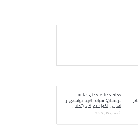
حمله دوباره حوثی‌ها به
ام
عربستان؛ سپاه: هیچ توافقی را
نهایی نخواهیم کرد+تحلیل
آگوست 05, 2026