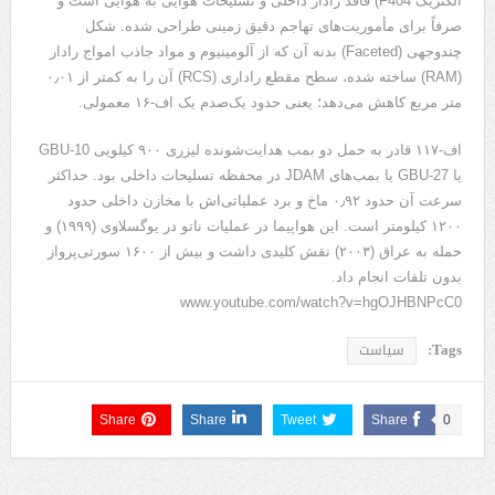
الکتریک F404) فاقد رادار داخلی و تسلیحات هوایی به هوایی است و
صرفاً برای مأموریت‌های تهاجم دقیق زمینی طراحی شده. شکل
چندوجهی (Faceted) بدنه آن که از آلومینیوم و مواد جاذب امواج رادار
(RAM) ساخته شده، سطح مقطع راداری (RCS) آن را به کمتر از ۰٫۰۱
متر مربع کاهش می‌دهد؛ یعنی حدود یک‌صدم یک اف-۱۶ معمولی.
اف-۱۱۷ قادر به حمل دو بمب هدایت‌شونده لیزری ۹۰۰ کیلویی GBU-10
یا GBU-27 یا بمب‌های JDAM در محفظه تسلیحات داخلی بود. حداکثر
سرعت آن حدود ۰٫۹۲ ماخ و برد عملیاتی‌اش با مخازن داخلی حدود
۱۲۰۰ کیلومتر است. این هواپیما در عملیات ناتو در یوگسلاوی (۱۹۹۹) و
حمله به عراق (۲۰۰۳) نقش کلیدی داشت و بیش از ۱۶۰۰ سورتی‌پرواز
بدون تلفات انجام داد.
www.youtube.com/watch?v=hgOJHBNPcC0
Tags:
سیاست
Share
Share
Tweet
Share
0