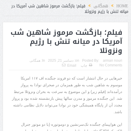
HOME
همگانی
فیلم؛ بازگشت مرموز شاهین شب آمریکا در
میانه تنش با رژیم ونزوئلا
فیلم؛ بازگشت مرموز شاهین شب
آمریکا در میانه تنش با رژیم
ونزوئلا
arman nouri
Posted By:
on:
دسامبر 21, 2025
In:
همگانی
No Comments
چاپ
Email
خبرهایی در حال انتشار است که دو فروند جنگنده اف ۱۱۷ امریکا
موسوم به شاهین شب به طور همزمان در صحرای نوادا به پرواز
درآمده‌اند (فیلم زیر) و این موضوع به سرعت به بحران ونزوئلا مرتبط
شد. این جنگنده مرموز و مدرن سالها پیش بازنشسته شده بود و پرواز
مجدد آن از پایگاه همیشگی خود در نوادا می‌تواند دلایل نظامی داشته
باشد.
این هواپیمای جنگنده تک‌سرنشین و دوموتوره (با دو موتور جنرال