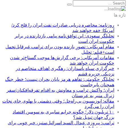
تازه ها
روزنامه: محاصره دریایی صادرات نفت ایران را فلج کرد/
آمریکا: خفه خواهند شد
تحلیلگر سعودی: این توافق‌نامه پیامی بازدارنده در برابر
حکومت ایران است
مقام آمریکایی: تصورِ بازنده بودن برای ترامپ غیرقابل‌تحمل
است+فیلم: تحلیل
مقامات آمریکایی: برخی گزارش‌ها موجب گستاخ‌تر شدن
حکومت ایران خواهد شد
خبرگزاری سپاه پاسداران: رهگیری اهداف متخاصم در
نزدیکی جزیره قشم
تحلیلگر حکومتی: تفاهم هرمز پایان بحران نیست؛ خطر جنگ
همچنان پابرجاست
ایران؛ واکنش ترامپ و معاونش به اقدام تفرقه‌افکنان/سفر
ژنرال منیر به عربستان
مقاله: اپوزیسیون بی‌راه‌حل؛ وقتی دشمنی با پهلوی جای نجات
ایران را می‌گیرد
۱۰ تریلیون دلار؛ چگونه جرایم سایبری به سومین اقتصاد
بزرگ جهان تبدیل شد؟
ترامپ: پیروزی عبدال السید اسرائیل‌ستیز، خبر خوبی برای