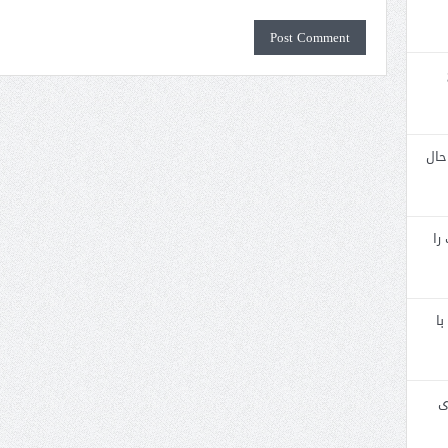
حال
را
با
ی