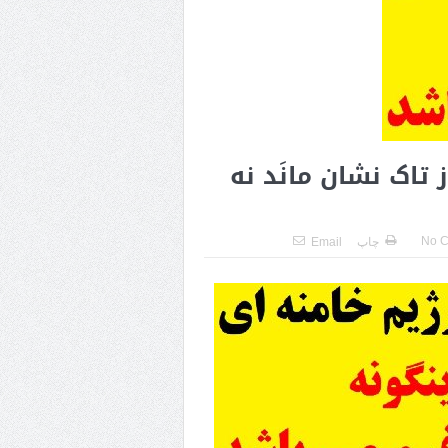
اک‌ نشان مانَد نه
No 
چاپ
Email