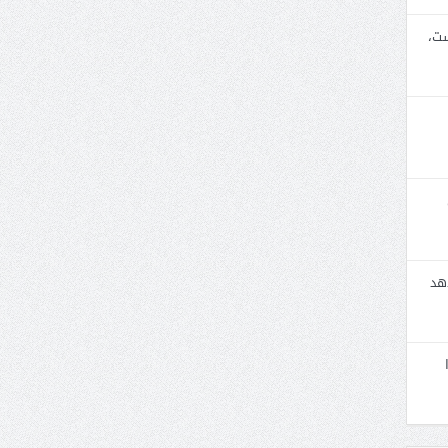
ست،
هد