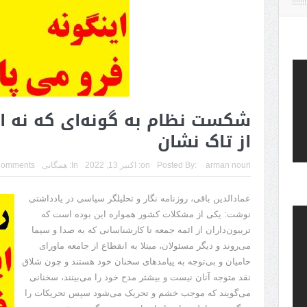
شکست نظام به گونه‌ای که نه از ت
از تاک‌ نشان
arman nouri
Posted By:
on:
اکتبر 13, 2022
In:
همگانی
Comments
عمادالدین باقی، روزنامه نگار و تحلیلگر سیاسی در یادداشتی
نوشت: یکی از مشکلات کشور همواره این بوده است که
تریبون‌داران از ائمه جمعه تا کارشناسانی که به صدا و سیما
می‌روند و دیگر مسئولان، مبتلا به انقطاع از جامعه ماورای
حامیان و بی‌توجه به پیامدهای سخنان خود هستند و چون شلاق
نقد متوجه آنان نیست و بیشتر مدح خود را می‌بینند، سخنانی
می‌گویند که موجب خشم و تحریک می‌شود سپس تحریکات را