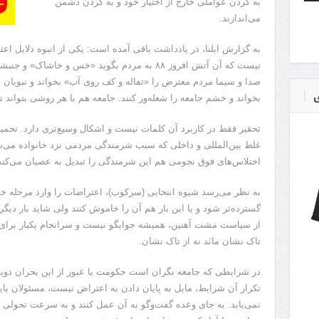
به گردن عواملی خارج از اختیار خود و به گردن دشمن
می‌اندازند.
به گزارش ایلنا، در یادداشت باقی آمده است: یکی از انبوه دلایل اع
نیست که آن آتش افروز ۸۸ به مردم بگوید «خس و خا
صدا و سیما مردم معترض را «تفاله و‌ کف روی آب» بخواند و نبویا
ی
بخواند و خشم جامعه را شعله‌ور کنند. جامعه هم با هر روشی بتواند ت
تحقیر فقط در کاربرد آن کلمات نیست و اشکال وسیع‌تری دارد. تحم
غلط بین‌المللی و داخلی که سبب شرمندگی مردمی نزد خانواده می‌ش
اختلاس‌های فوق نجومی هم این شرمندگی را تبدیل به عصیان می‌کند
به نظر می‌رسد شیوه انتخابی (سرکوب)، اعتراضات را وارد مرحله 
گسترده‌تر شود و یا این بار هم آن را خاموش کنند ولی شاید بار دیگر 
از سیاست مشت آهنین، همیشه جوابگو نیست و سرانجام یکبار برای 
تاک‌ نشان مانَد نه از تاک‌ نشان.
در شرایطی که جامعه نگران است حکومت با عبور از این بحران دوباره
تکرار آن شرایط، مایل به پایان دادن به اعتراض نیست، مسئولان بای
نمی‌یابد. به جای وعده گفت‌وگو به آن عمل کنند و به سرعت تحولی در