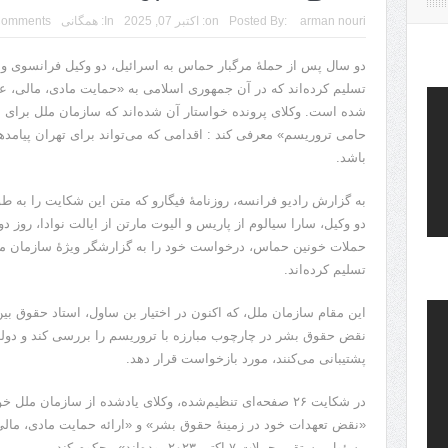
arman nouri
Posted By:
on:
اکتبر 07, 2025
In:
همگانی
Comments
دو سال پس از حملۀ مرگبار حماس به اسرائیل، دو وکیل فرانسوی و
تسلیم کرده‌اند که در آن جمهوری اسلامی به «حمایت مادی، مالی، عم
شده است. وکلای پرونده خواستار آن شده‌اند که سازمان ملل برای نخس
حامی تروریسم» معرفی کند : اقدامی که می‌تواند برای تهران پیامد
باشد.
به گزارش رادیو فرانسه، روزنامۀ فیگارو که متن این شکایت را به‌
دو وکیل، سارا سیالوم از پاریس و الیوت مارتن از ایالت نوادا، روز 
حملات خونین حماس، درخواست خود را به گزارشگر ویژۀ سازمان ملل
تسلیم کرده‌اند.
این مقام سازمان ملل، که اکنون در اختیار بن ساول، استاد حقوق بین‌ا
نقض حقوق بشر در چارچوب مبارزه با تروریسم را بررسی کند و دولت‌
پشتیبانی می‌کنند، مورد بازخواست قرار دهد.
در شکایت ۲۶ صفحه‌ای تنظیم‌شده، وکلای یادشده از سازمان مل
«نقض تعهدات خود در زمینۀ حقوق بشر» و «ارائه حمایت مادی، مالی، 
مسئول مستقیم حملات ۷ اکتبر ۲۰۲۳ بوده‌اند» محکوم کند.