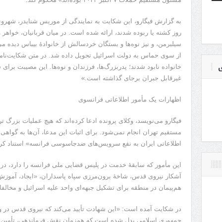
به گزارش فیگارو، این شکایت به نمایندگی از موریس شنایدر، شهروند
روز کشته یا ربوده شدند، ارائه شده است. در میان قربانیان، خواهر
سیلبرمن، و نیز نوه‌ها و بستگان خردسالش از خانوادۀ بیباس دیده م
از سوی حماس به دولت اسرائیل تحویل داده شد. در متن شکایت‌نام
ی
خانواده نابود شدند؛ پدربزرگ‌ها، فرزندان و نوه‌ها. این مصیبت برای 
غیرقابل جبران برجای گذاشته است.»
اظهارات یک مأمور اطلاعاتی فرانسوی
فیگارو می‌نویسد، وکلای پرونده ادعا کرده‌اند که هیچ عملیات بزرگ 
مستقیم تهران انجام نمی‌شود. برای اثبات این مدعا، آن‌ها به گوا
اطلاعاتی ایران به نفع سرویس‌های ضدجاسوسی فرانسه» استناد کرده
این مأمور که سابقۀ خدمت در پلیس قضایی ملی فرانسه را دارد، د
آشکار نیروی قدس، شاخۀ برون‌مرزی سپاه پاسداران، «ایجاد، آموزش،
هم‌پیمان در منطقه برای تشکیل جبهه‌ای واحد علیه اسرائیل و مخا
در شکایت آمده است: «این شهادت تأیید می‌کند که نیروی قدس در و
جمهوری اسلامی بدل شده است که هم‌زمان نقش فرماندهی، تأمین م