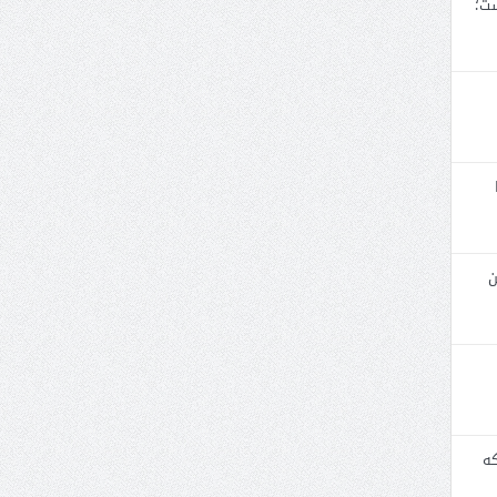
ست؛
ن
که