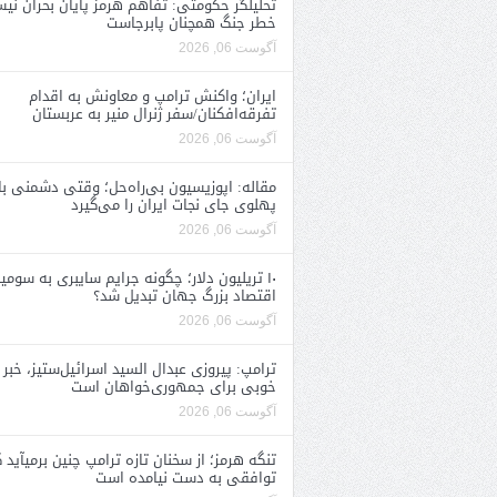
تحلیلگر حکومتی: تفاهم هرمز پایان بحران نی
خطر جنگ همچنان پابرجاست
آگوست 06, 2026
ایران؛ واکنش ترامپ و معاونش به اقدام
تفرقه‌افکنان/سفر ژنرال منیر به عربستان
آگوست 06, 2026
مقاله: اپوزیسیون بی‌راه‌حل؛ وقتی دشمنی با
پهلوی جای نجات ایران را می‌گیرد
آگوست 06, 2026
۱۰ تریلیون دلار؛ چگونه جرایم سایبری به سومی
اقتصاد بزرگ جهان تبدیل شد؟
آگوست 06, 2026
ترامپ: پیروزی عبدال السید اسرائیل‌ستیز، خبر
خوبی برای جمهوری‌خواهان است
آگوست 06, 2026
تنگه هرمز؛ از سخنان تازه ترامپ چنین برمیآید 
توافقی به دست نیامده است