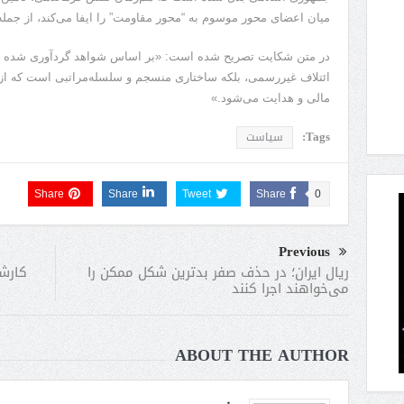
میان اعضای محور موسوم به “محور مقاومت” را ایفا می‌کند، از جمل
در متن شکایت تصریح شده است: «بر اساس شواهد گردآوری‌ شده از
ائتلاف غیررسمی، بلکه ساختاری منسجم و سلسله‌مراتبی است که ا
مالی و هدایت می‌شود.»
Tags:
سیاست
Share
Share
Tweet
Share
0
Previous
کارش
ریال ایران؛ در حذف صفر بدترین شکل ممکن را
می‌خواهند اجرا کنند
ABOUT THE AUTHOR