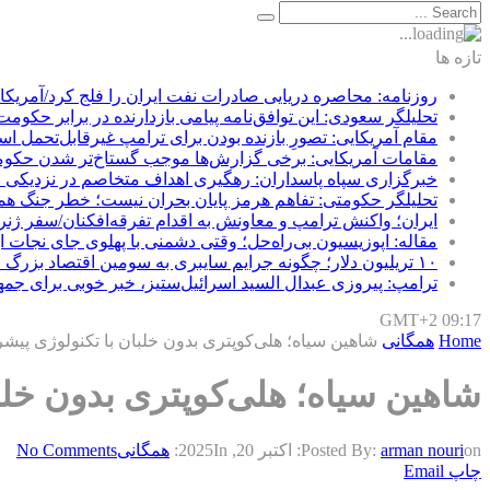
تازه ها
روزنامه: محاصره دریایی صادرات نفت ایران را فلج کرد/آمریکا
تحلیلگر سعودی: این توافق‌نامه پیامی بازدارنده در برابر حکوم
مقام آمریکایی: تصورِ بازنده بودن برای ترامپ غیرقابل‌تحمل ا
مقامات آمریکایی: برخی گزارش‌ها موجب گستاخ‌تر شدن حکوم
خبرگزاری سپاه پاسداران: رهگیری اهداف متخاصم در نزدیکی
تحلیلگر حکومتی: تفاهم هرمز پایان بحران نیست؛ خطر جنگ ه
ایران؛ واکنش ترامپ و معاونش به اقدام تفرقه‌افکنان/سفر ژنر
مقاله: اپوزیسیون بی‌راه‌حل؛ وقتی دشمنی با پهلوی جای نجات ای
۱۰ تریلیون دلار؛ چگونه جرایم سایبری به سومین اقتصاد بزرگ جهان تبدیل شد؟
ترامپ: پیروزی عبدال السید اسرائیل‌ستیز، خبر خوبی برای جم
GMT+2 09:17
Home
همگانی
شاهین سیاه؛ هلی‌کوپتری بدون خلبان با تکنولوژی پیشرفت
شاهین سیاه؛ هلی‌کوپتری بدون خلبا
on:
arman nouri
Posted By:
اکتبر 20, 2025
In:
همگانی
No Comments
چاپ
Email