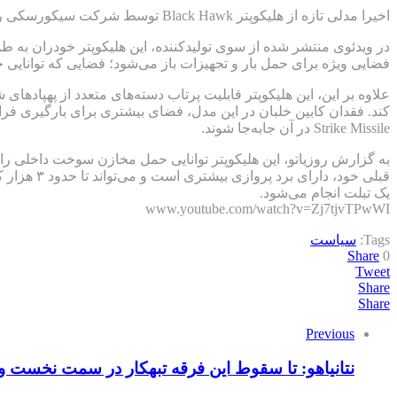
اخیرا مدلی تازه از هلیکوپتر Black Hawk توسط شرکت سیکورسکی رونمایی گردید و مشخص شد که این نسخه فاقد کابین خلبان است. (فیلم زیر)
در ویدئوی منتشر شده از سوی تولیدکننده، این هلیکوپتر خودران به ط
فضایی ویژه برای حمل بار و تجهیزات باز می‌شود؛ فضایی که توانایی جابه‌جایی بیش از ۳۳ تُن بار، تسلیحات 
علاوه بر این، این هلیکوپتر قابلیت پرتاب دسته‌های متعدد از پهپاد
Strike Missile در آن جابه‌جا شوند.
قبلی خود،
یک تبلت انجام می‌شود.
www.youtube.com/watch?v=Zj7tjvTPwWI
Tags:
سیاست
Share
0
Tweet
Share
Share
Previous
نتانیاهو: تا سقوط این فرقه تبهکار در سمت نخست و