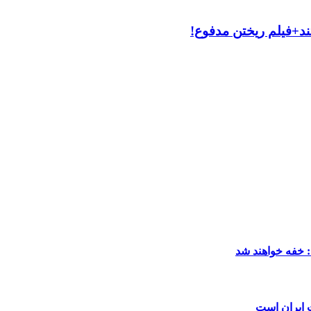
د+فیلم ریختن مدفوع!
: خفه خواهند شد
ت ایران است