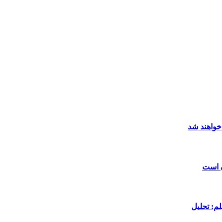
خواهند شد
ن است
م: تحلیل