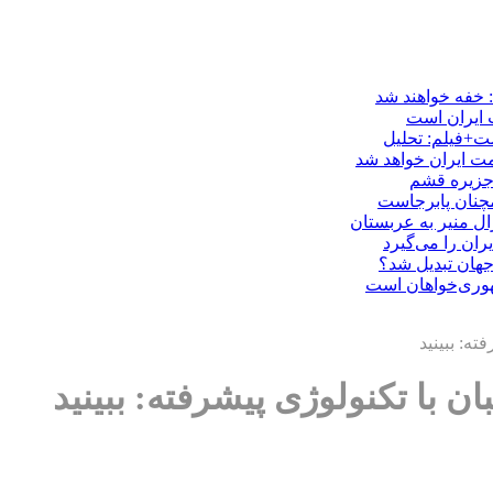
: خفه خواهند شد
ت ایران است
ست+فیلم: تحلیل
ت ایران خواهد شد
 جزیره قشم
مچنان پابرجاست
ال منیر به عربستان
ران را می‌گیرد
هوری‌خواهان است
ه: ببینید
ن با تکنولوژی پیشرفته: ببینید