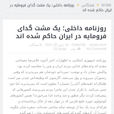
HOME
همگانی
روزنامه داخلی؛ یک مشت گدای فرومایه در
ایران حاکم شده‌ اند
روزنامه داخلی؛ یک مشت گدای
فرومایه در ایران حاکم شده‌ اند
arman nouri
Posted By:
on:
ژوئن 28, 2023
In:
همگانی
No Comments
چاپ
Email
روزنامه جمهوری اسلامی به اظهارات اخیر آخوند غلامرضا مصباحی
مقدم که وعده‌های غذایی مردم ایران و چین را مقایسه کرده بود،
واکنش نشان داد و نوشت: نمی‌دانم خودشان هم می‌پذیرند که وقتی
رستوران می‌روند و پول می‌دهند، گارسون که وظیفه‌اش چیدن میز است
طلبکارانه لقمه‌های آنان را بشمارد؟ معلوم است که نمی‌پذیرند اما خود
چنین می‌کنند. با تکرار شدن این ماجرا مردم می‌پرسند کشور‌هایی که
پیشرفت کردند مگر چطور و چند وعده غذا می‌خورند؟ همین کشور‌های
کوچولوی حوزه خلیج فارس که در چهار دهه از خاک برخاسته‌اند و
هرکدام برند یک نما از توسعه تمام ساحتی شده‌اند، سفره شان چگونه
است؟ آن آدم‌های گنده که کشور‌های کوچولوی شان را هم گنده