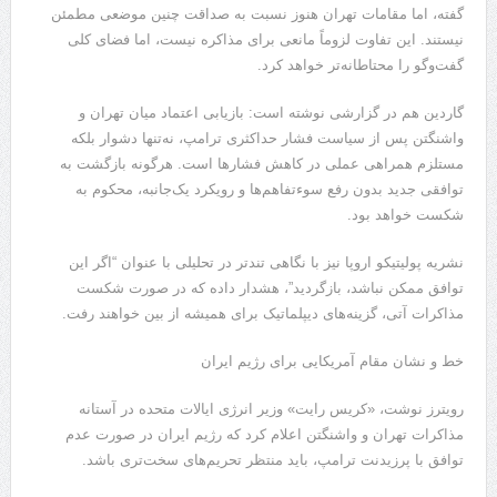
گفته، اما مقامات تهران هنوز نسبت به صداقت چنین موضعی مطمئن
نیستند. این تفاوت لزوماً مانعی برای مذاکره نیست، اما فضای کلی
گفت‌وگو را محتاطانه‌تر خواهد کرد.
گاردین هم در گزارشی نوشته است: بازیابی اعتماد میان تهران و
واشنگتن پس از سیاست فشار حداکثری ترامپ، نه‌تنها دشوار بلکه
مستلزم همراهی عملی در کاهش فشارها است. هرگونه بازگشت به
توافقی جدید بدون رفع سوءتفاهم‌ها و رویکرد یک‌جانبه، محکوم به
شکست خواهد بود.
نشریه پولیتیکو اروپا نیز با نگاهی تندتر در تحلیلی با عنوان “اگر این
توافق ممکن نباشد، بازگردید”، هشدار داده که در صورت شکست
مذاکرات آتی، گزینه‌های دیپلماتیک برای همیشه از بین خواهند رفت.
خط و نشان مقام آمریکایی برای رژیم ایران
رویترز نوشت، «کریس رایت» وزیر انرژی ایالات متحده در آستانه
مذاکرات تهران و واشنگتن اعلام کرد که رژیم ایران در صورت عدم
توافق با پرزیدنت ترامپ، باید منتظر تحریم‌های سخت‌تری باشد.