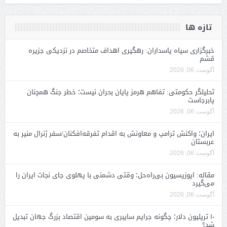
تازه ها
خبرگزاری سپاه پاسداران: رهگیری اهداف متخاصم در نزدیکی جزیره
قشم
آگوست 06, 2026
تحلیلگر حکومتی: تفاهم هرمز پایان بحران نیست؛ خطر جنگ همچنان
پابرجاست
آگوست 06, 2026
ایران؛ واکنش ترامپ و معاونش به اقدام تفرقه‌افکنان/سفر ژنرال منیر به
عربستان
آگوست 06, 2026
مقاله: اپوزیسیون بی‌راه‌حل؛ وقتی دشمنی با پهلوی جای نجات ایران را
می‌گیرد
آگوست 06, 2026
۱۰ تریلیون دلار؛ چگونه جرایم سایبری به سومین اقتصاد بزرگ جهان تبدیل
شد؟