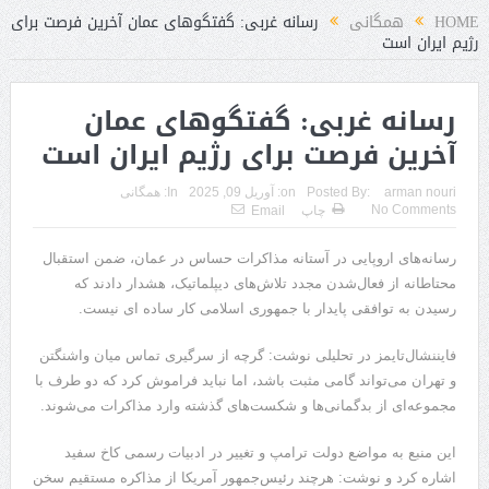
HOME
همگانی
رسانه غربی: گفتگوهای عمان آخرین فرصت برای
رژیم ایران است
رسانه غربی: گفتگوهای عمان
آخرین فرصت برای رژیم ایران است
arman nouri
Posted By:
on:
آوریل 09, 2025
In:
همگانی
No Comments
چاپ
Email
رسانه‌های اروپایی در آستانه مذاکرات حساس در عمان، ضمن استقبال
محتاطانه از فعال‌شدن مجدد تلاش‌های دیپلماتیک، هشدار دادند که
رسیدن به توافقی پایدار با جمهوری اسلامی کار ساده ای نیست.
فایننشال‌تایمز در تحلیلی نوشت: گرچه از سرگیری تماس میان واشنگتن
و تهران می‌تواند گامی مثبت باشد، اما نباید فراموش کرد که دو طرف با
مجموعه‌ای از بدگمانی‌ها و شکست‌های گذشته وارد مذاکرات می‌شوند.
این منبع به مواضع دولت ترامپ و تغییر در ادبیات رسمی کاخ سفید
اشاره کرد و نوشت: هرچند رئیس‌جمهور آمریکا از مذاکره مستقیم سخن