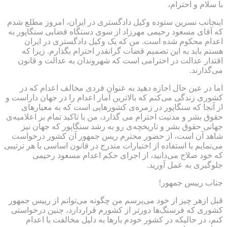
با سلام و احترام،
اینجانب نسرین ستوده وکیل دادگستری در ایران، امروز مطلع شدم
که آقای مسعود رحیمی مهرزاد از سوی دستگاه قضایی سنگاپور به
اعدام محکوم شده است. من که یک وکیل دادگستری در ایران
هستم باید به این تصمیم قضات گرانقدر احترام بگذارم. زیرا که
اقتدار عدالت در احترامی است که شهروندان به عدالت و قانون
می‌گذارند.
اما در عین حال اجازه دهید به عنوان فردی مخالف اعدام که در
کشوری زندگی می‌کنم که بالاترین آمار اعدام را در جهان داراست و
از آنجا که سنگاپور در زمره‌ی کشورهایی است که به معیارهای
حقوق بشر و مدنیت احترام می گذارد، من با تاکید تمام بر اعلامیه‌ی
جهانی حقوق بشر و تاریخچه‌ی رو به رشد سنگاپور که جهان نیز
شاهد آن است، از حضور محترم ریس جمهور آن کشور درخواست
می‌نمایم با استفاده از اختیارات مندرج در قانون اساسی با هر ترتیبی
که خود صلاح می‌دانید، از اجرای حکم اعدام مسعود رحیمی
جلوگیری به عمل آورید.
جناب رییس جمهور!
قبل ازهر چیز از خود می‌پرسم من چگونه می‌توانم از رییس جمهور
کشوری که فرسنگ‌ها دورتر از کشورم قراردارد، چنین درخواستی
کنم، در حالیکه در کشور خودم بارها به دلیل مخالفت با اعدام