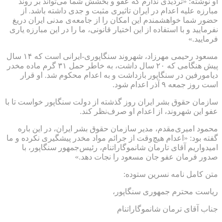
او نوشته: «تردیدی ندارم که عفو و بخشش شما می‌تواند بر روند
مبارزه علیه اعدام در ایران تاثیری مثبت و جدی داشته باشد. از
حضور شما خواهشمندم این امکان را از جامعه‌ی مدنی ایران دریغ
نفرمایید و با استفاده از این اختیار قانونی، ما را در این مبارزه یاری
فرمایید.»
مسعود رحیمی مهرزاد، شهروند سنگاپوری-ایرانی است که ۱۴ سال
پیش هنگامی که ۲۰ سال داشت، به خاطر حمل ۳۱ گرم ماده مخدر
دیامورفین در سنگاپور بازداشت و به اعدام محکوم شد. او قرار
است روز جمعه ۹ آذر اعدام شود.
سازمان حقوق بشر ایران روز گذشته از دولت سنگاپور خواست تا با
عفو این شهروند، از اعدام او صرف‌نظر کند.
محمود امیری‌مقدم، مدیر سازمان حقوق بشر ایران، در این باره
گفته بود: «اعدام هیچ‌وقت از جرائم مواد مخدر پیشگیری نکرده و ما
امیدواریم آقای تارمان شانموگاراتنام، رئیس‌جمهور سنگاپور، با
صدور فرمان عفو جان مسعود را نجات دهد.»
متن کامل نامه نسرین ستوده:
ریاست محترم جمهوری سنگاپور،
جناب آقای ترمان شانموگاراتنام