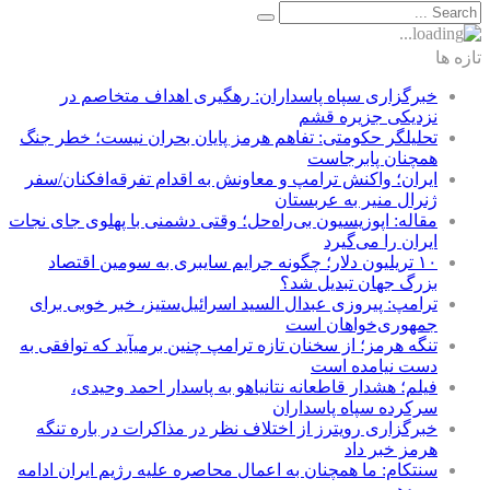
تازه ها
خبرگزاری سپاه پاسداران: رهگیری اهداف متخاصم در
نزدیکی جزیره قشم
تحلیلگر حکومتی: تفاهم هرمز پایان بحران نیست؛ خطر جنگ
همچنان پابرجاست
ایران؛ واکنش ترامپ و معاونش به اقدام تفرقه‌افکنان/سفر
ژنرال منیر به عربستان
مقاله: اپوزیسیون بی‌راه‌حل؛ وقتی دشمنی با پهلوی جای نجات
ایران را می‌گیرد
۱۰ تریلیون دلار؛ چگونه جرایم سایبری به سومین اقتصاد
بزرگ جهان تبدیل شد؟
ترامپ: پیروزی عبدال السید اسرائیل‌ستیز، خبر خوبی برای
جمهوری‌خواهان است
تنگه هرمز؛ از سخنان تازه ترامپ چنین برمیآید که توافقی به
دست نیامده است
فیلم؛ هشدار قاطعانه نتانیاهو به پاسدار احمد وحیدی،
سرکرده سپاه پاسداران
خبرگزاری رویترز از اختلاف نظر در مذاکرات در باره تنگه
هرمز خبر داد
سنتکام: ما همچنان به اعمال محاصره علیه رژیم ایران ادامه