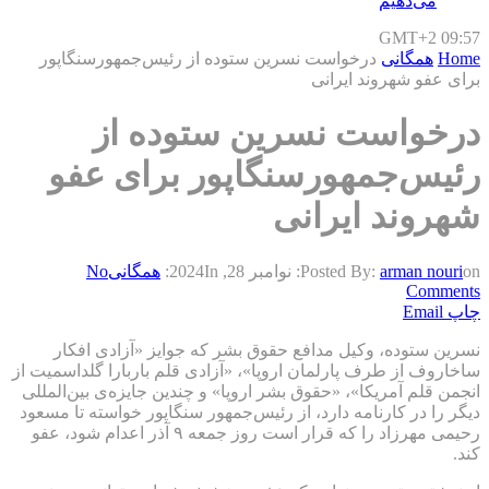
می‌دهیم
GMT+2 09:57
Home
همگانی
درخواست نسرین ستوده از رئیس‌جمهورسنگاپور
برای عفو شهروند ایرانی
درخواست نسرین ستوده از
رئیس‌جمهورسنگاپور برای عفو
شهروند ایرانی
on:
arman nouri
Posted By:
نوامبر 28, 2024
In:
همگانی
No
Comments
چاپ
Email
نسرین ستوده، وکیل مدافع حقوق بشر که جوایز «آزادی افکار
ساخاروف از طرف پارلمان اروپا»، «آزادی قلم باربارا گلداسمیت از
انجمن قلم آمریکا»، «حقوق بشر اروپا» و چندین جایزه‌ی بین‌المللی
دیگر را در کارنامه دارد، از رئیس‌جمهور سنگاپور خواسته تا مسعود
رحیمی مهرزاد را که قرار است روز جمعه ۹ آذر اعدام شود، عفو
کند.