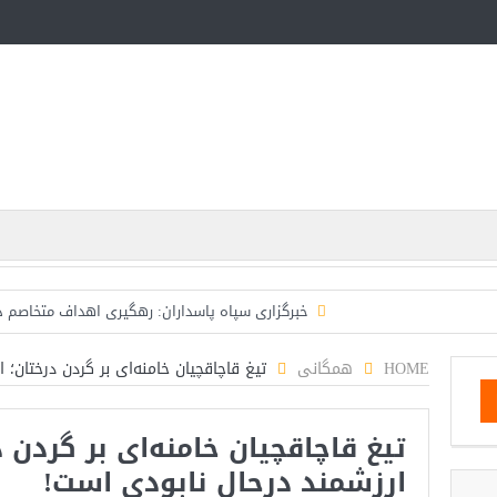
خبرگزاری سپاه پاسداران: رهگیری اهداف متخاصم 
تحلیلگر حکومتی: تفاهم هرمز پایان بحران نیست؛ خطر 
HOME
همگانی
تیغ قاچاقچیان خامنه‌ای بر گردن درختان؛
ایران؛ واکنش ترامپ و معاونش به اقدام تفرقه‌افکنان/سفر ژ
تیغ قاچاقچیان خامنه‌ای بر گردن 
مقاله: اپوزیسیون بی‌راه‌حل؛ وقتی دشمنی با پهلوی جای ن
ارزشمند درحال نابودی است!
۱۰ تریلیون دلار؛ چگونه جرایم سایبری به سومین اقتصاد بزرگ جهان تبدیل شد؟