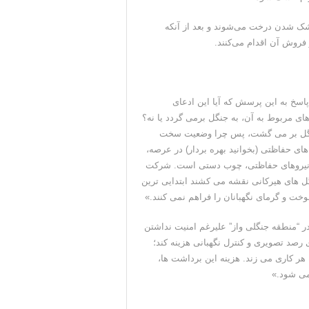
شک شدن درخت می‌شوند و بعد از آنکه
روش آن اقدام می‌کنند.
پاسخ به این پرسش که آیا این ادعای
ی مربوط به آن، به جنگل برمی گردد یا نه؟
 جنگل بر می گشت، پس چرا وضعیت سخت
ی حفاظتی (بخوانید بهره بردار) در عرصه،
ت نیروهای حفاظتی، چوب دستی است. شرکت
ل های هیرکانی نقشه می کشند ابتدایی ترین
خت و گرمای نگهبانان را فراهم نمی کنند.»
ر “منطقه جنگلی واز” علیرغم امنیت نداشتن
رصد تصویری و کنترل نگهبانی هزینه کند؛
 به هر کاری می زند. هزینه این برداشت ها،
می شود.»