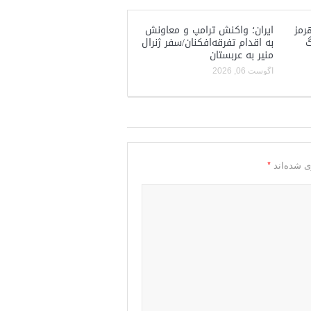
رمز
ایران؛ واکنش ترامپ و معاونش
گ
به اقدام تفرقه‌افکنان/سفر ژنرال
منیر به عربستان
آگوست 06, 2026
*
ی شده‌اند