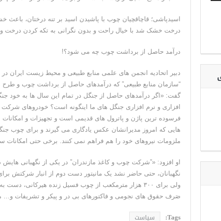
اسیدپاشی؛ قاچاقچیان چوب با پاشیدن اسید بر تنه درختان، باعث خ
درخت خشک شد با خیال راحت و بدون نگرانی به تکه کردن درخت و ف
درآمد حاصل از برداشت چوب چه می شود؟!
دبیر اتحادیه انجمن های علمی منابع طبیعی و محیط زیست ایران در 
ی
“سازمان منابع طبیعی” که درآمدهای حاصل از برداشت چوب و طرح ها
گفت: «اگر درآمدهای حاصل از جنگل در تمام این سال ها به خود
افزاری و نرم افزاری جنگل های ما اینگونه است؟ خودروهای شرکت ها
فرسوده ترین پاژن و پاترول های قدیمی است و تجهیزات و امکانا
هایی که امروز مدیرانشان عکس یادگاری می گیرند و برای چوب جنگ
ملزومات نیروهای خود را هم فراهم نمی کنند. برخی حتی امکانات سو
او افزود: «”شرکت چوب و کاغذ مازندران” در یکی از نگهبانی هایش د
نگهبانان، حتی حاضر نشد یک مانیتور دست دوم از انبار شرکتش برای 
ولی برای ۳۰۰ هزار مترمکعب از چوب فسیل زنده هیرکانی، دست
صَرف حقوق های نجومی و فاکتورهای بی در و پیکر و تشریفات و… 
Tags:
سیاست