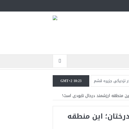
در نزدیکی جزیره قشم
GMT+2 10:23
جنگ همچنان پابرجاست
 این منطقه ارزشمند درحال نابودی است!
نرال منیر به عربستان
درختان؛ این منطقه
جات ایران را می‌گیرد