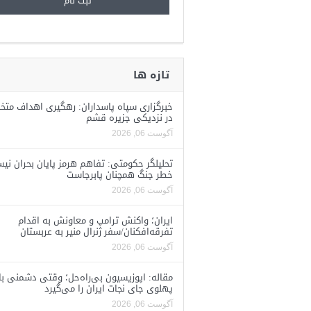
تازه ها
خبرگزاری سپاه پاسداران: رهگیری اهداف متخ
در نزدیکی جزیره قشم
آگوست 06, 2026
تحلیلگر حکومتی: تفاهم هرمز پایان بحران نی
خطر جنگ همچنان پابرجاست
آگوست 06, 2026
ایران؛ واکنش ترامپ و معاونش به اقدام
تفرقه‌افکنان/سفر ژنرال منیر به عربستان
آگوست 06, 2026
مقاله: اپوزیسیون بی‌راه‌حل؛ وقتی دشمنی با
پهلوی جای نجات ایران را می‌گیرد
آگوست 06, 2026