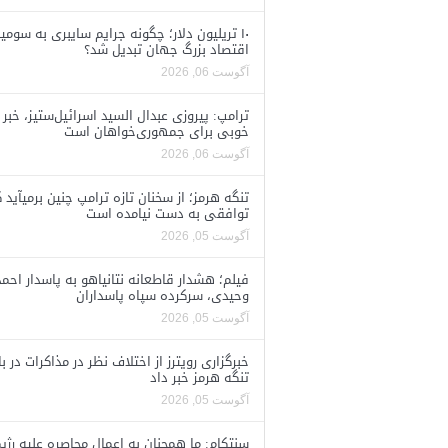
۱۰ تریلیون دلار؛ چگونه جرایم سایبری به سومی
اقتصاد بزرگ جهان تبدیل شد؟
آگوست 06, 2026
ترامپ: پیروزی عبدال السید اسرائیل‌ستیز، خبر
خوبی برای جمهوری‌خواهان است
آگوست 06, 2026
تنگه هرمز؛ از سخنان تازه ترامپ چنین برمیآید 
توافقی به دست نیامده است
آگوست 05, 2026
فیلم؛ هشدار قاطعانه نتانیاهو به پاسدار احمد
وحیدی، سرکرده سپاه پاسداران
آگوست 05, 2026
خبرگزاری رویترز از اختلاف نظر در مذاکرات در با
تنگه هرمز خبر داد
آگوست 05, 2026
سنتکام: ما همچنان به اعمال محاصره علیه رژی