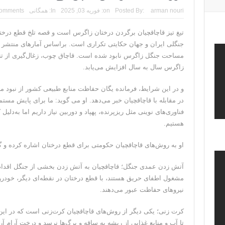
ترامپ: پیروزی عبدال السید اسرائیل‌ستیز، خبر خوبی برا
arman nouri
Posted By:
on:
فوریه 03, 2025
In:
همگانی
omments
تنگه هرمز؛ از سخنان تازه ترامپ چنین برمیآید که تواف
تیغ تیز قاچاقچیان برگردن درختان زاگرس است و قصه تلخ قطع درختا
جنگلی ایران و جهان حکایتی تکراری است. براساس آمارهای منتشر ش
فیلم؛ هشدار قاطعانه نتانیاهو به پاسدار احمد وحیدی، 
مساحت جنگل زاگرس نابود شده است. قاچاق چوب، زغال‌گیری از تنه د
خبرگزاری رویترز از اختلاف نظر در مذاکرات در 
زاگرس سال به سال افزایش می‌یابد.
سنتکام: ما همچنان به اعمال محاصره علیه رژیم
و در این شرایط، فرمانده یگان حفاظت منابع طبیعی کشور از نبود م
در مقابله با قاچاقچیان خبر می‌دهد. او می گوید: ما برای پایش مست
فناوری‌های نوینی مثل ریزپرنده‌، پهپاد و دوربین نیاز داریم اما به‌دلی
هستیم.
او به روش‌های قاچاقچیان حکومتی برای قطع درختان اشاره کرده و 
آتش زدن عمدی جنگل؛ قاچاقچیان به آتش زدن بخشی از جنگل اقدام م
مشغول اطفای حریق هستند، با قطع درختان در نقطه‌ای دیگر، خودرو
نیرو‌های حفاظت عبور می‌دهند.
کرت زنی؛ یکی دیگر از روش‌های قاچاقچیان کرت‌زنی است که در این 
تا آب و منابع غذایی از ریشه به ساقه و برگ‌ها نرسد و درخت آرام 