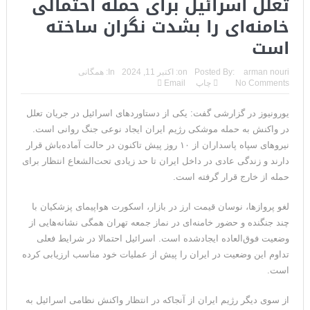
تعلل اسرائیل برای حمله احتمالی
خامنه‌ای را بشدت نگران ساخته
است
arman nouri
Posted By:
on:
اکتبر 11, 2024
In:
همگانی
No Comments
چاپ
Email
یورونیوز در گزارشی گفت: یکی از دستاوردهای اسرائیل در جریان تعلل
در واکنش به حمله موشکی رژیم ایران ایجاد نوعی جنگ روانی است.
نیروهای سپاه پاسداران از ۱۰ روز پیش تاکنون در حالت آماده‌باش قرار
دارند و زندگی عادی در داخل ایران تا حد زیادی تحت‌الشعاع انتظار برای
حمله از خارج قرار گرفته است.
لغو پروازها، نوسان قیمت ارز در بازار، اسکورت هواپیمای پزشکیان با
چند جنگنده‌ و حضور خامنه‌ای در نماز جمعه تهران همگی نشانه‌هایی از
وضعیت فوق‌العاده‌ ایجادشده است. اسرائیل احتمالا در شرایط فعلی
تداوم این وضعیت در ایران را پیش از عملیات خود مناسب ارزیابی کرده
است.
از سوی دیگر رژیم ایران از آنجاکه در انتظار واکنش نظامی اسرائیل به