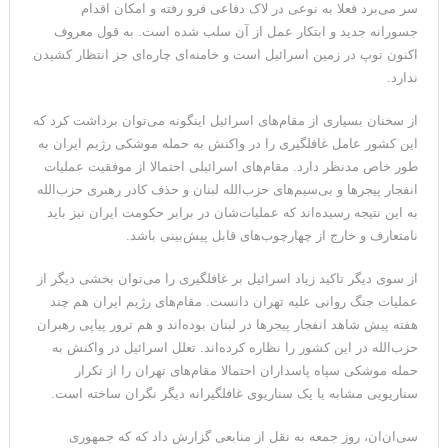
سر می‌برد فعلا به نوعی در لاک دفاعی فرو رفته و امکان اقدام
جسورانه جدید و ابتکار عمل از آن سلب شده است. به قول معروف
اکنون توپ در زمین اسرائیل است و خامنه‌ای چاره‌ای جز انتظار کشیدن
ندارد.
از سخنان بسیاری از مقام‌های اسرائیل اینگونه می‌توان برداشت کرد که
این کشور عامل غافلگیری را در واکنش به حمله موشکی رژیم ایران به
طور خاص مدنظر دارد. مقام‌های اسرائیلی احتمالا از موفقیت عملیات
انفجار پیجرها و بی‌سیم‌های حزب‌الله لبنان و حذف کادر رهبری حزب‌الله
به این نتیجه رسیده‌اند که عملیات‌شان در برابر حکومت ایران نیز باید
نامتعارف و خارج از چهارچوب‌های قابل پیش‌بینی‌ باشد.
از سوی دیگر تاکید زیاد اسرائیل بر غافلگیری را می‌توان بخشی دیگر از
عملیات جنگ روانی علیه تهران دانست. مقام‌های رژیم ایران هم چند
هفته پیش شاهد انفجار پیجرها در لبنان بوده‌‌اند و هم ترور پیاپی رهبران
حزب‌الله در این کشور را نظاره کرده‌اند. تعلل اسرائیل در واکنش به
حمله موشکی سپاه پاسداران احتمالا مقام‌های تهران را از تکرار
سناریویی مشابه یا یک سناریوی غافلگیرانه دیگر نگران ساخته است.
سی‌ان‌ان، روز جمعه به نقل از منابعی گزارش داد که که جمهوری