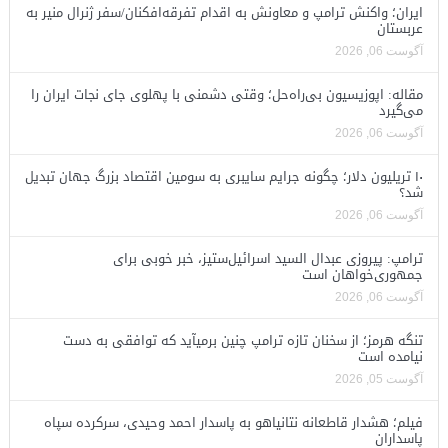
ایران؛ واکنش ترامپ و معاونش به اقدام تفرقه‌افکنان/سفر ژنرال منیر به
عربستان
آگوست 06, 2026
مقاله: اپوزیسیون بی‌راه‌حل؛ وقتی دشمنی با پهلوی جای نجات ایران را
می‌گیرد
آگوست 06, 2026
۱۰ تریلیون دلار؛ چگونه جرایم سایبری به سومین اقتصاد بزرگ جهان تبدیل
شد؟
آگوست 06, 2026
ترامپ: پیروزی عبدال السید اسرائیل‌ستیز، خبر خوبی برای
جمهوری‌خواهان است
آگوست 06, 2026
تنگه هرمز؛ از سخنان تازه ترامپ چنین برمیآید که توافقی به دست
نیامده است
آگوست 05, 2026
فیلم؛ هشدار قاطعانه نتانیاهو به پاسدار احمد وحیدی، سرکرده سپاه
پاسداران