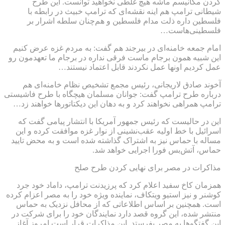
کردن مکانیسم ماشه هیچ غلطی نخواهید توانست. این طرح
شیطانی ترامپ هم اینه نقشه‌ای که ترامپ خبیث در رابطه با
فلسطین داره ذلت مدام فلسطین و هم‌چنان سلطه اشرار بر
فلسطینی‌هاست…
امام جمعه خامنه‌ای در بیرجند هم گفت: به مردم غزه عرض کنیم
این شبیه همون برجام ماست فرقی نداره در برجام ما تعهدمون رو
عمل کردیم اونها عمل نکردند قابل اعتماد نیستند…
آخوند صادق لاریجانی، رئیس مجمع تشخیص نظام خامنه‌ای هم
درباره طرح ترامپ گفت: جوانان مسلمان هیچگاه با طرح فاشیستی
ترامپ همراهی نخواهند کرد و به دهان این دیکتاتورها خواهند زد…
این در حالیست که رئیس جمهور آمریکا با انتشار پیامی گفت که
اسرائیل با خط اولیه عقب‌نشینی از نوار غزه موافقت کرده و این
مساله با حماس نیز به اشتراک گذاشته شده است و به‌ محض تایید
حماس، آتش‌بس فورا اجرایی خواهد شد.
مذاکرات در مصر برای نهایی کردن طرح صلح
همزمان کاخ سفید اعلام کرد که پرزیدنت ترامپ، داماد خود جرد
کوشنر و نیز استیو ویتکاف، نماینده ویژه خود را به مصر اعزام کرده
است. همچنین بر اساس اطلاعاتی که از محافل نزدیک به حماس
منتشر شده، این گروه قصد دارد نمایندگان خود را برای شرکت در
این گفتگوها به مصر بفرستد. این مذاکرات قرار است امروز آغاز