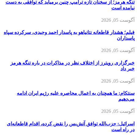
تنگه هرمز؛ از سخنان تازه ترامپ چنین برمیآید که توافقی به دست
نیامده است
آگوست 05, 2026
فیلم؛ هشدار قاطعانه نتانیاهو به پاسدار احمد وحیدی، سرکرده سپاه
پاسداران
آگوست 05, 2026
خبرگزاری رویترز از اختلاف نظر در مذاکرات در باره تنگه هرمز
خبر داد
آگوست 05, 2026
سنتکام: ما همچنان به اعمال محاصره علیه رژیم ایران ادامه
می‌دهیم
آگوست 05, 2026
اسرائیل: حزب‌الله توافق آتش‌بس را نقض کرده، اقدام قاطعانه‌ای
در راه است