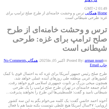
می‌دهیم
GMT+2 01:49
Home
همگانی
ترس و وحشت خامنه‌ای از طرح صلح ترامپ برای
غزه: طرحی شیطانی است
ترس و وحشت خامنه‌ای از طرح
صلح ترامپ برای غزه: طرحی
شیطانی است
on:
arman nouri
Posted By:
اکتبر 05, 2025
In:
همگانی
No Comments
چاپ
Email
طرح صلح رئیس جمهور آمریکا برای غزه که به احتمال قوی با کمک
کشورهای عربی منطقه طی روزهای آینده عملی خواهد شد،
همچون میخی بزرگ بر تابوت جمهوری اسلامی فرو خواهد رفت.
امام جمعه خامنه‌ای در تهران طرح صلح ترامپ را یک طرحی
شیطانی نامید و گفت: فلسطینی‌ها این طرح را نخواهند پذیرفت…
آخوند احمد خاتمی گفت: یک کلمه می‌خوام بگم به این سه کشور
اروپایی؛ ۴۷سال آمریکا هیچ غلطی نتونست بکنه شما هم با فعال