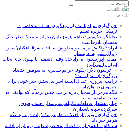
تازه ها
خبرگزاری سپاه پاسداران: رهگیری اهداف متخاصم در
نزدیکی جزیره قشم
تحلیلگر حکومتی: تفاهم هرمز پایان بحران نیست؛ خطر جنگ
همچنان پابرجاست
ایران؛ واکنش ترامپ و معاونش به اقدام تفرقه‌افکنان/سفر
ژنرال منیر به عربستان
مقاله: اپوزیسیون بی‌راه‌حل؛ وقتی دشمنی با پهلوی جای نجات
ایران را می‌گیرد
۱۰ تریلیون دلار؛ چگونه جرایم سایبری به سومین اقتصاد
بزرگ جهان تبدیل شد؟
ترامپ: پیروزی عبدال السید اسرائیل‌ستیز، خبر خوبی برای
جمهوری‌خواهان است
تنگه هرمز؛ از سخنان تازه ترامپ چنین برمیآید که توافقی به
دست نیامده است
فیلم؛ هشدار قاطعانه نتانیاهو به پاسدار احمد وحیدی،
سرکرده سپاه پاسداران
خبرگزاری رویترز از اختلاف نظر در مذاکرات در باره تنگه
هرمز خبر داد
سنتکام: ما همچنان به اعمال محاصره علیه رژیم ایران ادامه