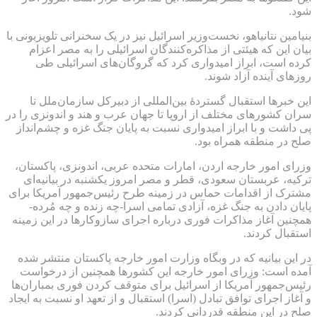
شود.
بنیامین نتانیاهو، نخست‌وزیر اسرائیل نیز در یک سخنرانی تلویزیونی با
بیان این که هیئتی از مذاکره‌کنندگان اسرائیلی را به مصر اعزام
کرده است، ابراز امیدواری کرد که گروگان‌های اسرائیلی طی
روزهای آینده آزاد شوند.
این خبرها استقبال گستردهٔ بین‌المللی از دبیرکل سازمان‌ملل تا
سران کشورهای مختلف از اروپا تا جهان عرب و هند و اندونزی را در
پی داشت و با ابراز امیدواری نسبت به پایان جنگ غزه و چشم‌انداز
صلح در منطقه همراه بود.
وزرای امور خارجه اردن، امارات متحده عربی، اندونزی، پاکستان،
ترکیه، عربستان سعودی،‌ قطر و مصر امروز یکشنبه در بیانیه‌ای
مشترک از اقدامات حماس در زمینه طرح رئیس‌جمهور آمریکا برای
پایان دادن به جنگ غزه، آزادی تمامی اسرا-چه زنده و چه مُرده-
همچنین آغاز مذاکرات فوری درباره اجرای سازوکارها در این زمینه
استقبال کردند.
در این بیانیه که در وبگاه وزارت امور خارجه پاکستان منتشر شده
آمده است: وزرای امور خارجه این کشورها همچنین از درخواست
رئیس‌جمهور آمریکا از اسرائیل برای متوقف کردن فوری بمباران‌ها
و آغاز اجرای توافق تبادل (اسرا) استقبال و از تعهد او نسبت به ایجاد
صلح در این منطقه قدردانی کردند.