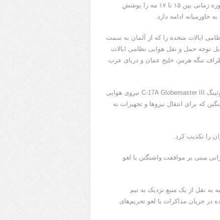
داده‌های حسابداری نشان می‌دهد که در یک مانور نظارتی جدید که دوره زمانی بین ۱۵ تا ۱۷ مه را پوشش
ه خاورمیانه ادامه دارد.
ای ردیابی، الجزیره حداقل ۲۶ پرواز باری نظامی ایالات متحده را که از آلمان به سمت
ل توجه حمل و نقل هوایی نظامی ایالات
راف تنگه هرمز، خلیج عمان و دریای عرب
داده‌ها نشان می‌دهد که تمام پروازهای رصد شده توسط هواپیمای بوئینگ C-17A Globemaster III نیروی هوایی
ین که برای انتقال نیروها و تجهیزات به
ان را تکذیب کرد.
انی مبنی بر موافقت واشنگتن با لغو
 به نقل از یک منبع نزدیک به تیم
 در جریان مذاکرات با لغو تحریم‌های