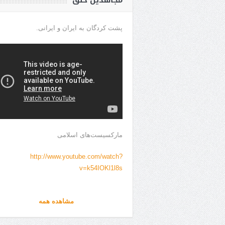
مجاهدین خلق
پشت کردگان به ایران و ایرانی.
مارکسیست‌های اسلامی
http://www.youtube.com/watch?
v=k54IOKl1l8s
مشاهده همه