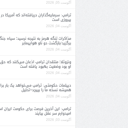
آگوست 05, 2026
ترامپ: سرمایه‌گذاران دریافته‌اند که آمریکا در 
پیروزی است
آگوست 04, 2026
مذاکرات تنگه هرمز به نتیجه نرسید؛ سپاه جنگ 
برگزید/بازگشت دو ناو هواپیمابر
آگوست 04, 2026
ونزوئلا؛ منتقدان ترامپ اذعان می‌کنند که حق 
او بود وضعیت بهبود یافته است
آگوست 04, 2026
دیپلمات حکومتی: ترامپ می‌خواهد یک بار برا
همیشه نسخه ما را بپیچد+تحلیل
آگوست 04, 2026
ترامپ: این آخرین فرصت برای حکومت ایران ا
امیدوارم سر عقل بیایند
آگوست 03, 2026