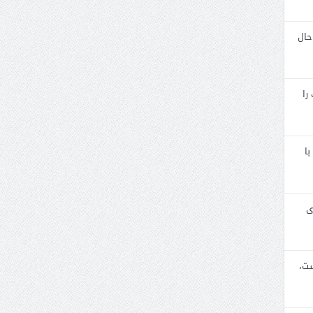
حال
را
با
ی
ست،