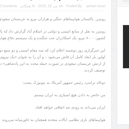
arman nouri
Posted By:
on:
می 18, 2026
In:
همگانی
 Comments
رویترز: پاکستان هواپیماهای جنگی و هزاران نیرو به عربستان سعودی
رویترز به نقل از منابع امنیتی و دولتی در اسلام آباد گزارش داد که 
کشور، ۸۰۰۰ نیرو، یک اسکادران جت جنگنده و یک سیستم دفاع هوایی به عربستان سعودی اعزام کرده است.
این خبرگزاری روز دوشنبه اعلام کرد که سه مقام امنیتی و دو منبع دولت
اولین بار ابعاد کامل آن فاش می‌شود – و آن را به عنوان «یک نیرو
از ارتش عربستان سعودی در صورت حمله مجدد به این پادشاهی» در ب
توصیف کردند.
دونالد ترامپ، رئیس جمهور آمریکا، به نیویورک پست:
من حاضر به دادن هیچ امتیازی به ایران نیستم.
ایران می‌داند به زودی چه اتفاقی خواهد افتاد.
هواپیماهای باری نظامی ایالات متحده همچنان به خاورمیانه می‌روند