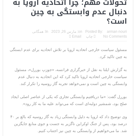
تحولات مهم؛ چرا اتحادیه اروپا به
دنبال عدم وابستگی به چین
است؟
arman nouri
Posted By:
on:
مارس 26, 2023
In:
همگانی
No Comments
چاپ
Email
مسئول سیاست خارجی اتحادیه اروپا بر تلاش اتحادیه برای عدم ابستگی
به چین تاکید کرد.
به گزارش ایلنا به نقل از خبرگزاری فرانسه، «جوزپ بوررل»، مسئول
سیاست خارجی اتحادیه اروپا تاکید کرد که این اتحادیه به دنبال عدم
وابستگی به چین است و نمی‌خواهد تجربه گاز روسیه را تکرار کند.
بوررل گفت: «ما دریافتیم وابستگی تجاری که یکی از عناصر اصلی ایجاد
صلح بود، شمشیر دولبه‌ای است که می‌تواند علیه ما به کار رود».
وی توضیح داد که اروپا به دلیل وابستگی زیاد به گاز روسیه که بالغ بر ۴۰
درصد بود، پس از جنگ اوکراین ناگزیر به جست و جوی منابع جایگزین
شد. ما می‌خواهیم از وابستگی به چین نیز اجتناب کنیم‌.