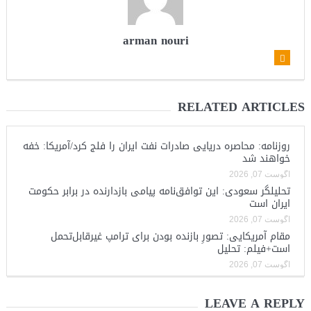
arman nouri
RELATED ARTICLES
روزنامه: محاصره دریایی صادرات نفت ایران را فلج کرد/آمریکا: خفه
خواهند شد
آگوست 07, 2026
تحلیلگر سعودی: این توافق‌نامه پیامی بازدارنده در برابر حکومت
ایران است
آگوست 07, 2026
مقام آمریکایی: تصورِ بازنده بودن برای ترامپ غیرقابل‌تحمل
است+فیلم: تحلیل
آگوست 07, 2026
LEAVE A REPLY