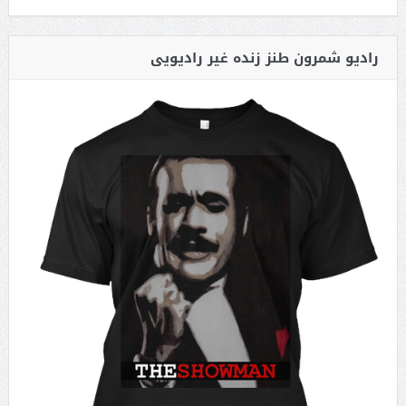
رادیو شمرون طنز زنده غیر رادیویی