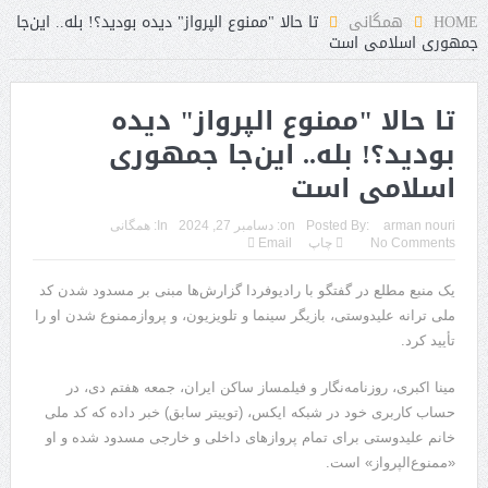
HOME
همگانی
تا حالا "ممنوع الپرواز" دیده بودید؟! بله.. این‌جا
جمهوری اسلامی است
تا حالا "ممنوع الپرواز" دیده
بودید؟! بله.. این‌جا جمهوری
اسلامی است
arman nouri
Posted By:
on:
دسامبر 27, 2024
In:
همگانی
No Comments
چاپ
Email
یک منبع مطلع در گفتگو با رادیوفردا گزارش‌ها مبنی بر مسدود شدن کد
ملی ترانه علیدوستی، بازیگر سینما و تلویزیون، و پروازممنوع‌ شدن او را
تأیید کرد.
مینا اکبری،‌ روزنامه‌نگار و فیلمساز ساکن ایران، جمعه هفتم دی، در
حساب کاربری خود در شبکه ایکس،‌ (توییتر سابق) خبر داده که کد ملی‌
خانم علیدوستی برای تمام پروازهای داخلی و خارجی مسدود شده و او
«ممنوع‌الپرواز» است.