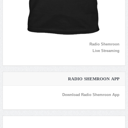
Radio Shemroon
Live Streaming
RADIO SHEMROON APP
Download Radio Shemroon App