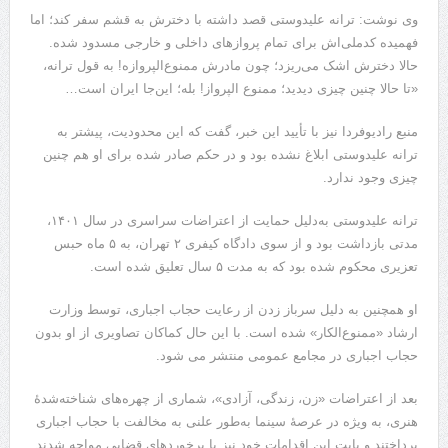
وی نوشت: ترانه علیدوستی قصد داشته با دخترش به قشم سفر کند؛ اما
فهمیده کدملی‌اش برای تمام پروازهای داخلی و خارجی مسدود شده.
حالا دخترش اشک می‌ریزد؛ چون مادرش ممنوع‌الپروازه! به قول ترانه،
«تا حالا چنین چیزی دیدید؛ ممنوع الپرواز! بله؛ این‌جا ایران است…
منبع رادیوفردا نیز با تأیید این خبر، گفت که این محدودیت، پیشتر به
ترانه علیدوستی ابلاغ نشده بود و در حکم صادر شده برای او هم چنین
چیزی وجود ندارد.
ترانه علیدوستی به‌دلیل حمایت از اعتراضات سراسری در سال ١۴٠١،
مدتی بازداشت بود و از سوی دادگاه کیفری ۲ تهران، به ۵ ماه حبس
تعزیری محکوم شده بود که به مدت ۵ سال تعلیق شده است.
او همچنین به دلیل سرباز زدن از رعایت حجاب اجباری، توسط وزارت
ارشاد «ممنوع‌الکار» شده‌ است. با این حال کماکان تصاویری از او بدون
حجاب اجباری در مجامع عمومی منتشر می شود.
بعد از اعتراضات «زن، زندگی، آزادی»، شماری از چهره‌های شناخته‌شدهٔ
هنری، به ویژه در عرصهٔ سینما به‌طور علنی به مخالفت با حجاب اجباری
پرداختند و بابت این اقدامات خود نیز با برخوردهای قضایی مواجه شدند.