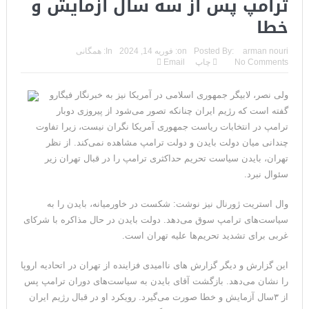
ترامپ پس از سه سال آزمایش و
ترامپ: سرمایه‌گذاران دریافته‌اند که آمریکا در حال پیروزی است
خطا
مذاکرات تنگه هرمز به نتیجه نرسید؛ سپاه جنگ را برگزید/بازگشت دو
arman nouri
Posted By:
on:
فوریه 14, 2024
In:
همگانی
No Comments
چاپ
Email
ناو هواپیمابر
ونزوئلا؛ منتقدان ترامپ اذعان می‌کنند که حق با او بود وضعیت
ولی نصر، لابیگر جمهوری اسلامی در آمریکا نیز به خبرنگار فیگارو
گفته است که رژیم ایران چنانکه تصور می‌شود از پیروزی دوبار
بهبود یافته است
ترامپ در انتخابات ریاست جمهوری آمریکا نگران نیست، زیرا تفاوت
دیپلمات حکومتی: ترامپ می‌خواهد یک بار برای همیشه نسخه ما را
چندانی میان دولت بایدن و دولت ترامپ مشاهده نمی‌کند. از نظر
تهران، بایدن سیاست تحریم حداکثری ترامپ را در قبال تهران زیر
بپیچد+تحلیل
سئوال نبرد.
ترامپ: این آخرین فرصت برای حکومت ایران است، امیدوارم سر عقل
وال استریت ژورنال نیز نوشت: شکست در خاورمیانه، بایدن را به
سیاست‌های ترامپ سوق می‌دهد. دولت بایدن در حال مذاکره با شرکای
بیایند
غربی برای تشدید تحریم‌ها علیه تهران است.
حمله احتمالی آمریکا چه شکلی خواهد بود؟ آماده‌باش کامل در
این گزارش و دیگر گزارش های ناامیدی فزاینده از تهران در اتحادیه اروپا
شمال غرب ایران
را نشان می‌دهد. بازگشت آقای بایدن به سیاست‌های دوران ترامپ پس
از ۳سال آزمایش و خطا صورت می‌گیرد. رویکرد او در قبال رژیم ایران
ترامپ: رهبری حکومت ایران فریبکار و دورویی عجیبی از خود نشان