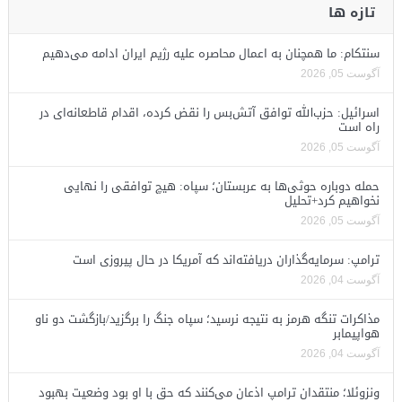
تازه ها
سنتکام: ما همچنان به اعمال محاصره علیه رژیم ایران ادامه می‌دهیم
آگوست 05, 2026
اسرائیل: حزب‌الله توافق آتش‌بس را نقض کرده، اقدام قاطعانه‌ای در
راه است
آگوست 05, 2026
حمله دوباره حوثی‌ها به عربستان؛ سپاه: هیچ توافقی را نهایی
نخواهیم کرد+تحلیل
آگوست 05, 2026
ترامپ: سرمایه‌گذاران دریافته‌اند که آمریکا در حال پیروزی است
آگوست 04, 2026
مذاکرات تنگه هرمز به نتیجه نرسید؛ سپاه جنگ را برگزید/بازگشت دو ناو
هواپیمابر
آگوست 04, 2026
ونزوئلا؛ منتقدان ترامپ اذعان می‌کنند که حق با او بود وضعیت بهبود