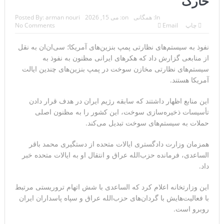
خارک
مقاله: اپوزیسیون بی‌راه‌حل؛ وقتی دشمنی با پهلوی جای نجات
In:
همگانی
on:
می 15, 2026
arman nouri
Posted By:
چاپ
Email
No Comments
ایران را می‌گیرد
نفوذ به سیستم‌های نظارتی پمپ بنزین‌های آمریکا؛ سی‌ان‌ان به نقل
۱۰ تریلیون دلار؛ چگونه جرایم سایبری به سومین اقتصاد بزرگ
از منابعی گزارش داد که هکرهای ایرانی مظنون به نفوذ به
سیستم‌های نظارتی مخازن سوخت در پمپ بنزین‌های چندین ایالت
جهان تبدیل شد؟
آمریکا هستند.
ترامپ: پیروزی عبدال السید اسرائیل‌ستیز، خبر خوبی برای
این منابع اظهار داشتند که سابقه رژیم ایران در هدف قرار دادن
جمهوری‌خواهان است
تأسیسات ذخیره‌سازی سوخت، این کشور را به مظنون اصلی
حملات به سیستم‌های سوخت تبدیل می‌کند.
تنگه هرمز؛ از سخنان تازه ترامپ چنین برمیآید که توافقی به
همزمان وزارت دادگستری ایالات متحده از دستگیری محمد باقر
دست نیامده است
الساعدی، فرمانده حزب‌الله عراق و انتقال او به ایالات متحده خبر
داد.
فیلم؛ هشدار قاطعانه نتانیاهو به پاسدار احمد وحیدی، سرکرده
سپاه پاسداران
این وزارتخانه اعلام کرد که الساعدی با شش اتهام تروریستی مرتبط
با فعالیت‌هایش با گردان‌های حزب‌الله عراق و سپاه پاسداران ایران
خبرگزاری رویترز از اختلاف نظر در مذاکرات در باره تنگه هرمز
روبرو است.
خبر داد