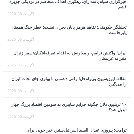
خبرگزاری سپاه پاسداران: رهگیری اهداف متخاصم در نزدیکی جزیره
قشم
آگوست 06, 2026
تحلیلگر حکومتی: تفاهم هرمز پایان بحران نیست؛ خطر جنگ همچنان
پابرجاست
آگوست 06, 2026
ایران؛ واکنش ترامپ و معاونش به اقدام تفرقه‌افکنان/سفر ژنرال
منیر به عربستان
آگوست 06, 2026
مقاله: اپوزیسیون بی‌راه‌حل؛ وقتی دشمنی با پهلوی جای نجات ایران
را می‌گیرد
آگوست 06, 2026
۱۰ تریلیون دلار؛ چگونه جرایم سایبری به سومین اقتصاد بزرگ جهان
تبدیل شد؟
آگوست 06, 2026
ترامپ: پیروزی عبدال السید اسرائیل‌ستیز، خبر خوبی برای