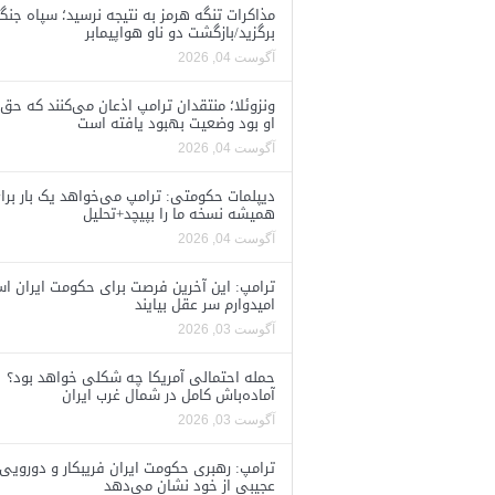
مذاکرات تنگه هرمز به نتیجه نرسید؛ سپاه جنگ 
برگزید/بازگشت دو ناو هواپیمابر
آگوست 04, 2026
ونزوئلا؛ منتقدان ترامپ اذعان می‌کنند که حق 
او بود وضعیت بهبود یافته است
آگوست 04, 2026
دیپلمات حکومتی: ترامپ می‌خواهد یک بار برا
همیشه نسخه ما را بپیچد+تحلیل
آگوست 04, 2026
ترامپ: این آخرین فرصت برای حکومت ایران ا
امیدوارم سر عقل بیایند
آگوست 03, 2026
حمله احتمالی آمریکا چه شکلی خواهد بود؟
آماده‌باش کامل در شمال غرب ایران
آگوست 03, 2026
ترامپ: رهبری حکومت ایران فریبکار و دورویی
عجیبی از خود نشان می‌دهد