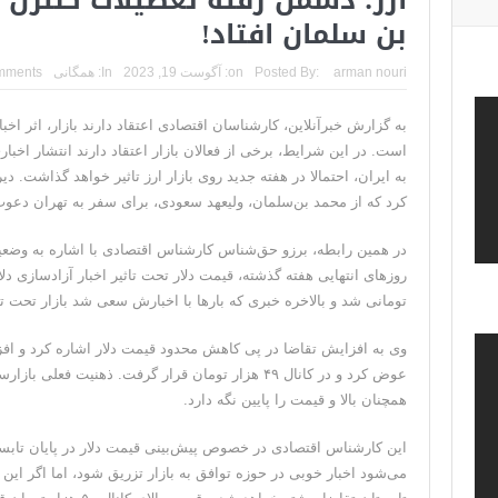
بن سلمان افتاد!
arman nouri
Posted By:
on:
آگوست 19, 2023
In:
همگانی
mments
به گزارش خبرآنلاین، کارشناسان اقتصادی اعتقاد دارند بازار، اثر اخ
است. در این شرایط، برخی از فعالان بازار اعتقاد دارند انتشار اخ
به ایران، احتمالا در هفته جدید روی بازار ارز تاثیر خواهد گذاشت. د
کرد که از محمد بن‌سلمان، ولیعهد سعودی، برای سفر به تهران دعو
در همین رابطه، برزو حق‌شناس کارشناس اقتصادی با اشاره به وضعیت
تومانی شد و بالاخره خبری که بارها با اخبارش سعی شد بازار تحت تا
وی به افزایش تقاضا در پی کاهش محدود قیمت دلار اشاره کرد و افزو
عوض کرد و در کانال ۴۹ هزار تومان قرار گرفت. ذهنیت ف
همچنان بالا و قیمت را پایین نگه‌ دارد.
این کارشناس اقتصادی در خصوص پیش‌بینی قیمت دلار در پایان تابس
می‌شود اخبار خوبی در حوزه توافق به بازار تزریق شود، اما اگر این خ