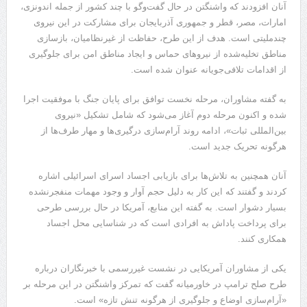
آنان افزودند که واشنگتن در حال گفت‌وگو با چند کشور از جمله اندونزی،
امارات، مصر، قطر و جمهوری آذربایجان برای مشارکت در این نیروی
چندملیتی است. هدف از این طرح، حفاظت از غیرنظامیان، بازسازی
مناطق تخلیه‌شده از نیروهای حماس و ایجاد مناطق امن برای جلوگیری
از اقدامات تلافی‌جویانه عنوان شده است.
به گفته مشاوران، مرحله نخست توافق برای پایان جنگ با موفقیت اجرا
شده و اکنون مرحله دوم آغاز می‌شود که شامل تشکیل «نیروی
بین‌المللی ثبات»، ادامه روند آرام‌سازی درگیری‌ها و مهار طرف‌ها از
هرگونه تحریک جدید است.
آنان همچنین به تلاش‌ها برای بازیابی اجساد اسرای اسرائیلی اشاره
کردند و گفتند که این کار به دلیل حجم آوار و وجود مهمات منفجرنشده
بسیار دشوار است. به گفته این منابع، آمریکا در حال بررسی طرحی
برای پرداخت پاداش به افرادی است که در شناسایی محل اجساد
همکاری کنند.
یکی از مشاوران آمریکایی در نشست غیررسمی با خبرنگاران درباره
طرح صلح ترامپ در خاورمیانه گفت که تمرکز واشنگتن در این مرحله بر
«آرام‌سازی اوضاع و جلوگیری از هرگونه تنش تازه» است.