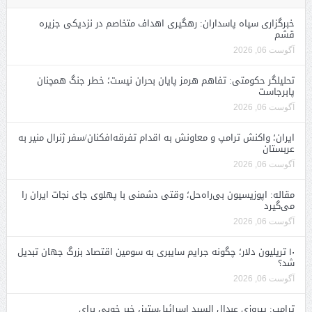
خبرگزاری سپاه پاسداران: رهگیری اهداف متخاصم در نزدیکی جزیره
قشم
آگوست 06, 2026
تحلیلگر حکومتی: تفاهم هرمز پایان بحران نیست؛ خطر جنگ همچنان
پابرجاست
آگوست 06, 2026
ایران؛ واکنش ترامپ و معاونش به اقدام تفرقه‌افکنان/سفر ژنرال منیر به
عربستان
آگوست 06, 2026
مقاله: اپوزیسیون بی‌راه‌حل؛ وقتی دشمنی با پهلوی جای نجات ایران را
می‌گیرد
آگوست 06, 2026
۱۰ تریلیون دلار؛ چگونه جرایم سایبری به سومین اقتصاد بزرگ جهان تبدیل
شد؟
آگوست 06, 2026
ترامپ: پیروزی عبدال السید اسرائیل‌ستیز، خبر خوبی برای