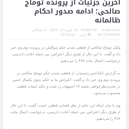
آخرین جزئیات از پرونده توماج
صالحی؛ ادامه صدور احکام
ظالمانه
arman nouri
Posted By:
on:
فوریه 14, 2024
In:
همگانی
No Comments
چاپ
Email
وکیل توماج صالحی از قطعی شدن حکم موکلش در پرونده دوم وی خبر
داد و گفت: با این حال از طرق دیگر اعتراض، من جمله اعاده دادرسی
درخواست اعمال ماده ۴۷۷ را می‌دهیم.
به گزارش ایلنا،امیر رئیسیان، از قطعی شدن حکم توماج صالحی در
پرونده دوم وی خبر داد و گفت: اعتراض ما به حکم بدوی یکسال حبس
در تجدیدنظرخواهی شعبه ۱۷ اصفهان رد شده و حکم ایشان قطعی
محسوب می‌شود.
وی با بیان اینکه این حکم از نظر قضایی قطعی است، گفت: با این حال
از طرق دیگر اعتراض، من جمله اعاده دادرسی، درخواست اعمال ماده
۴۷۷ را می‌دهیم.