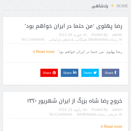
HOME
پادشاهی
رضا پهلوی ‘من حتما در ایران خواهم بود’
admin
Posted By:
on:
فوریه 04, 2014
In:
رسانه (Multimedia)
,
همگانی
,
پادشاهی پارلمانی
No Comments
رضا پهلوی ‘من حتما در ایران خواهم بود’
Read more
Share
Share
Tweet
Share
خروج رضا شاه بزرگ از ایران شهریور ۱۳۲۰
admin
Posted By:
on:
ژانویه 21, 2014
In:
تاریخی
,
رسانه (Multimedia)
No Comments
Read more