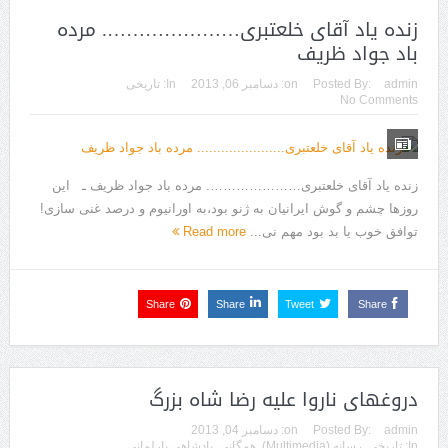
زنده یاد آقای خلعتبری…………………. مرده
باد جواد ظریف
admin
Posted By:
on:
دسامبر 06, 2013
In:
تاریخی
No Comments
زنده یاد آقای خلعتبری…………………. مرده باد جواد ظریف ـ این
روزها چشم و گوش ایرانیان به ژنو بود،به اورانیوم و درصد غنی سازی!
توافق خوب یا بد بود مهم نی...
Read more
Share
Share
Tweet
Share
دروغهای ناروا علیه رضا شاه بزرگ‎
admin
Posted By:
on:
دسامبر 04, 2013
In:
تاریخی
,
رسانه (Multimedia)
,
همگانی
,
پادشاهی پارلمانی