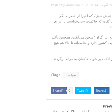
on
آگوست 14, 2025
arman nouri
Posted By:
مچنان پابرجاست
اعتراضات سراسری ۱۳۸۸ موسوم به “جنبش سبز”، که اخیرا از حصر خانگی
منیر به عربستان
، گفت که حاکمیت «می‌خواست با انرژی
ایران را می‌گیرد
»
ع ایثارگران” سخن می‌گفت، همچنین تأکید
شور ندارد و متاسفانه تا حالا هم هیچ
هوری‌خواهان است
 آنکه دیر شود، حاکمان به مردم برگردند
Tags:
سیاست
Share
Tweet
Share
0
Prev
ت سوریه و لبنان به بناگوش فرستاده