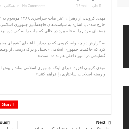
چاپ
Email
No Comments
In:
همگانی
:
تحلیلگر حکومتی: تفاهم هرمز پایان بحران نیست؛ خطر جنگ ه
مهدی کروبی، از رهبران 
ایران؛ واکنش ترامپ و معاونش به اقدام تفرقه‌افکنان/سفر ژنرال 
خارج شده، با اشاره به سیاست‌های فاجعه‌آمیز جمهوری اسلامی
مقاله: اپوزیسیون بی‌راه‌حل؛ وقتی دشمنی با پهلوی جای نجات 
هسته‌ای مردم را به قله ببرد در حالی که ملت را به کف دره برد.
۱۰ تریلیون دلار؛ چگونه جرایم سایبری به سومین اقتصاد بزرگ جهان تبدیل شد؟
به گزارش دویچه وله، کروبی که در دیدار با اعضای “شورای مجم
کرد که حاکمیت جمهوری اسلامی «تحلیل و درک درستی از وضعیت ک
ترامپ: پیروزی عبدال السید اسرائیل‌ستیز، خبر خوبی برای جم
گشایشی در امور داخلی هم نداده است.»
مهدی کروبی افزود: «برای اینکه جمهوری اسلامی بماند و پیش از
و زمینه اصلاحات ساختاری را فراهم کنند.»
Share
ious
Next
مقام حکومتی: مهلت دو هفته‌ای که می‌تواند
سیلی سخ