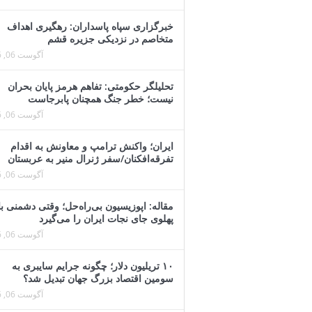
خبرگزاری سپاه پاسداران: رهگیری اهداف
متخاصم در نزدیکی جزیره قشم
آگوست 06, 2026
تحلیلگر حکومتی: تفاهم هرمز پایان بحران
نیست؛ خطر جنگ همچنان پابرجاست
آگوست 06, 2026
ایران؛ واکنش ترامپ و معاونش به اقدام
تفرقه‌افکنان/سفر ژنرال منیر به عربستان
آگوست 06, 2026
مقاله: اپوزیسیون بی‌راه‌حل؛ وقتی دشمنی با
پهلوی جای نجات ایران را می‌گیرد
آگوست 06, 2026
۱۰ تریلیون دلار؛ چگونه جرایم سایبری به
سومین اقتصاد بزرگ جهان تبدیل شد؟
آگوست 06, 2026