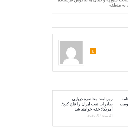
ی به منطقه
امه
روزنامه: محاصره دریایی
کومت
صادرات نفت ایران را فلج کرد/
آمریکا: خفه خواهند شد
آگوست 07, 2026