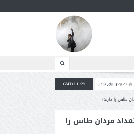
رای ترامپ غیرقابل‌تحمل است+فیلم: تحلیل
GMT+2 11:29
مقامات آمریکایی: برخی گزارش‌ها موجب 
ن طاس را دارند؟
داد مردان طاس را