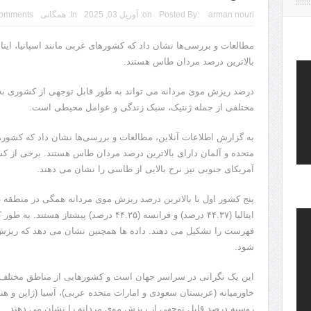
arman nouri
Posted By:
on:
آوریل 03, 2025
In:
همگانی
omments
مطالعات و بررسی‌ها نشان داد که کشورهای غربی مانند اسپانیا، ایتالی
بالاترین درصد مردان طاس هستند.
درصد ریزش موی مردانه می تواند به طور قابل توجهی از کشوری به ک
مختلفی از جمله ژنتیک، سبک زندگی و عوامل محیطی است.
به گزارش اطلاعات آنلاین، مطالعات و بررسی‌ها نشان داد که کشورهای غ
متحده و آلمان دارای بالاترین درصد مردان طاس هستند. برخی از کش
آمریکای جنوبی نیز نرخ بالایی از طاسی را نشان می دهند.
ایتالیا (۴۴.۳۷ درصد) و فرانسه (۴۴.۲۵ درصد) پی
فهرست را تشکیل می دهند. داده ها همچنین نشان می دهد که ریزش
شود.
این یک نگرانی در سراسر جهان است و کشورهایی از مناطق مختلف مان
خاورمیانه (عربستان سعودی و امارات متحده عربی)، آسیا (ژاپن و هند
روسیه درصد قابل توجهی از ریزش موی مردانه را نشان می دهند.