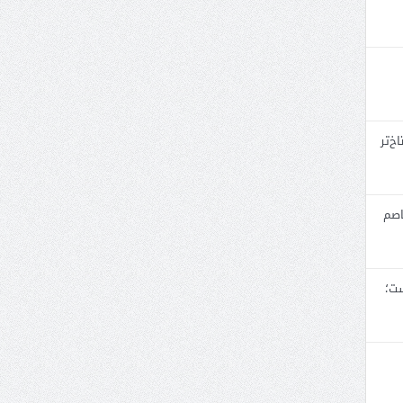
خ‌تر
اصم
ست؛