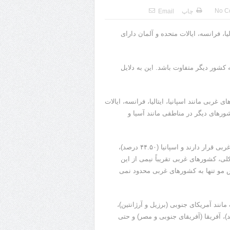
No C
چاپ
Email
ا، فرانسه، ایالات متحده و آلمان دارای
شور دیگر متفاوت باشد. این به دلایل
ربی مانند اسپانیا، ایتالیا، فرانسه، ایالات
ورهای دیگر در مناطقی مانند آسیا و
پنج کشور اول با بالاترین درصد ریزش موی مردانه همگی در منطقه غربی قرار دارند و اسپانیا (۴۴.۵۰ درصد)،
شتاز هستند. به طور کلی، کشورهای غربی تقریباً نیمی از این
 مو تنها به کشورهای غربی محدود نمی
ند آمریکای جنوبی (برزیل و آرژانتین)،
)، آفریقا (آفریقای جنوبی و مصر) و حتی