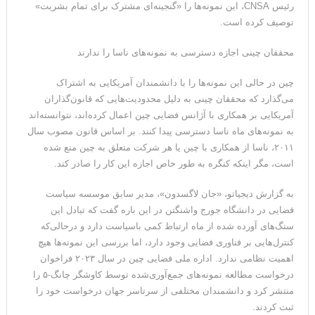
رئیس CNSA، این نمونه‌ها را «گنجینه‌ای مشترک برای تمام بشریت»
توصیف کرده است.
محققان چینی اجازه دسترسی به نمونه‌های ناسا را ندارند
چین در حالی این نمونه‌ها را با دانشمندان آمریکایی به اشتراک
می‌گذارد که محققان چینی به دلیل محدودیت‌هایی که قانون‌گذاران
آمریکایی بر همکاری با آژانس فضایی چین اعمال کرده‌اند، نتوانسته‌اند
به نمونه‌های ماه ناسا دسترسی پیدا کنند. بر اساس قانون مصوب سال
۲۰۱۱، ناسا از همکاری با چین یا هر شرکت متعلق به چین منع شده
است، مگر اینکه کنگره به طور خاص اجازه این کار را صادر کند.
به گزارش دیجیاتو، «جان لاگسدون»، مدیر سابق موسسه سیاست
فضایی در دانشگاه جورج واشنگتن در این باره گفت که تبادل این
سنگ‌های آورده شده از ماه ارتباط کمی باسیاست دارد و درحالی‌که
کنترل‌هایی بر فناوری فضایی وجود دارد، اما بررسی این نمونه‌ها هیچ
اهمیت نظامی ندارد. اداره ملی فضایی چین در سال ۲۰۲۳ فراخوان
درخواست مطالعه نمونه‌های جمع‌آوری‌شده توسط کاوشگر چانگ-۵ را
منتشر کرد و دانشمندان مختلفی از سرتاسر جهان درخواست خود را
ثبت کردند.