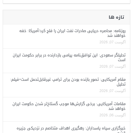
تازه ها
روزنامه: محاصره دریایی صادرات نفت ایران را فلج کرد/آمریکا: خفه
خواهند شد
آگوست 07, 2026
تحلیلگر سعودی: این توافق‌نامه پیامی بازدارنده در برابر حکومت ایران
است
آگوست 07, 2026
مقام آمریکایی: تصورِ بازنده بودن برای ترامپ غیرقابل‌تحمل است+فیلم:
تحلیل
آگوست 07, 2026
مقامات آمریکایی: برخی گزارش‌ها موجب گستاخ‌تر شدن حکومت ایران
خواهد شد
آگوست 06, 2026
خبرگزاری سپاه پاسداران: رهگیری اهداف متخاصم در نزدیکی جزیره
قشم