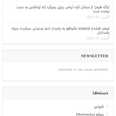
تنگه هرمز؛ از سخنان تازه ترامپ چنین برمیآید که توافقی به دست
نیامده است
آگوست 05, 2026
فیلم؛ هشدار قاطعانه نتانیاهو به پاسدار احمد وحیدی، سرکرده سپاه
پاسداران
آگوست 05, 2026
NEWSLETTER
Subscribe to our email newsletter.
دسته‌ها
تاریخی
رسانه (Multimedia)