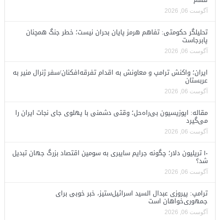
آگوست 06, 2026
تحلیلگر حکومتی: تفاهم هرمز پایان بحران نیست؛ خطر جنگ همچنان
پابرجاست
آگوست 06, 2026
ایران؛ واکنش ترامپ و معاونش به اقدام تفرقه‌افکنان/سفر ژنرال منیر به
عربستان
آگوست 06, 2026
مقاله: اپوزیسیون بی‌راه‌حل؛ وقتی دشمنی با پهلوی جای نجات ایران را
می‌گیرد
آگوست 06, 2026
۱۰ تریلیون دلار؛ چگونه جرایم سایبری به سومین اقتصاد بزرگ جهان تبدیل
شد؟
آگوست 06, 2026
ترامپ: پیروزی عبدال السید اسرائیل‌ستیز، خبر خوبی برای
جمهوری‌خواهان است
آگوست 06, 2026