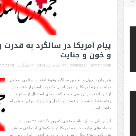
پیام آمریکا در سالگرد به قدر
و خون و جنایت
arman nouri
Posted By:
on:
فوریه 11, 2024
In:
همگانی
omments
همزمان با چهل و پنجمین سالگرد وقوع انقلاب اسلامی، معاون
نماینده ویژه آمریکا در امور ایران حکومت استقرار یافته پس
از این انقلاب را رژیمی خواند که به جای استقبال از صلح و
رفاه، فقط خشونت و فساد در داخل و خارج از ایران به همراه
داشته است.
آبرام پیلی در یک پیام ویدئویی که روز یکشنبه ۲۲ بهمن در
حساب‌های وزارت خارجه آمریکا در شبکه‌های اجتماعی منتشر
شد، گفت: «۴۵ سال پیش در چنین روزی انقلاب ایران منجر به