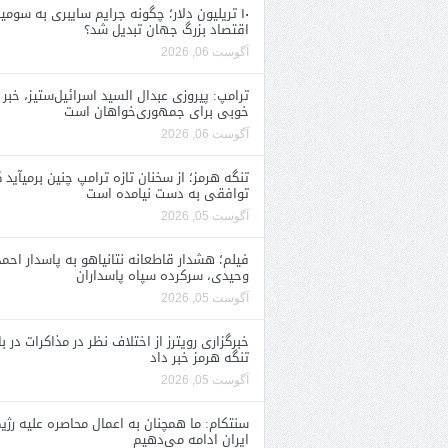
۱۰ تریلیون دلار؛ چگونه جرایم سایبری به سومی
اقتصاد بزرگ جهان تبدیل شد؟
آگوست 06, 2026
ترامپ: پیروزی عبدال السید اسرائیل‌ستیز، خبر
خوبی برای جمهوری‌خواهان است
آگوست 06, 2026
تنگه هرمز؛ از سخنان تازه ترامپ چنین برمیآید 
توافقی به دست نیامده است
آگوست 05, 2026
فیلم؛ هشدار قاطعانه نتانیاهو به پاسدار احمد
وحیدی، سرکرده سپاه پاسداران
آگوست 05, 2026
خبرگزاری رویترز از اختلاف نظر در مذاکرات در با
تنگه هرمز خبر داد
آگوست 05, 2026
سنتکام: ما همچنان به اعمال محاصره علیه رژی
ایران ادامه می‌دهیم