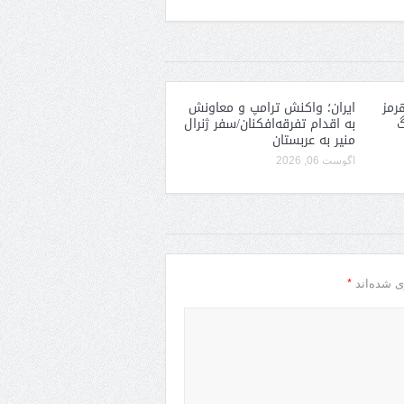
رمز
ایران؛ واکنش ترامپ و معاونش
گ
به اقدام تفرقه‌افکنان/سفر ژنرال
منیر به عربستان
آگوست 06, 2026
*
ی شده‌اند