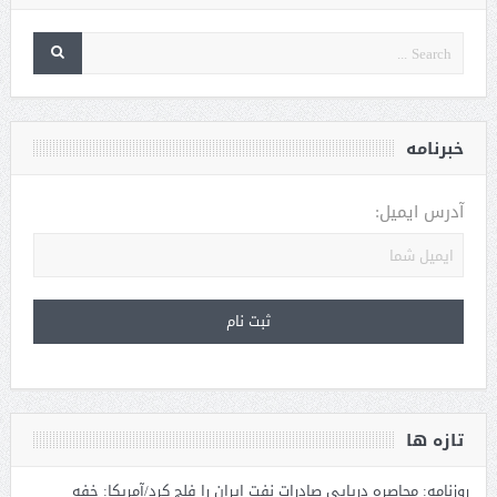
خبرنامه
آدرس ایمیل:
تازه ها
روزنامه: محاصره دریایی صادرات نفت ایران را فلج کرد/آمریکا: خفه