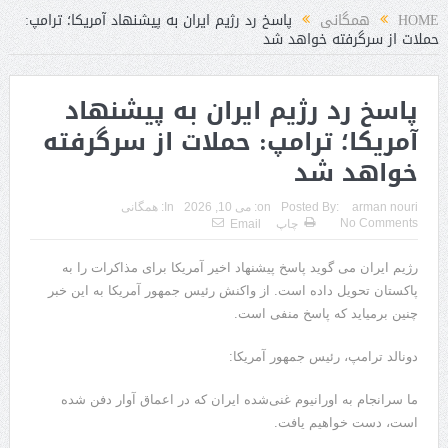
است
HOME
همگانی
پاسخ رد رژیم ایران به پیشنهاد آمریکا؛ ترامپ:
حملات از سرگرفته خواهد شد
پاسخ رد رژیم ایران به پیشنهاد
آمریکا؛ ترامپ: حملات از سرگرفته
خواهد شد
arman nouri
Posted By:
on:
می 10, 2026
In:
همگانی
No Comments
چاپ
Email
رژیم ایران می گوید پاسخ پیشنهاد اخیر آمریکا برای مذاکرات را به
پاکستان تحویل داده است. از واکنش رئیس جمهور آمریکا به این خبر
چنین برمیاید که پاسخ منفی است.
دونالد ترامپ، رئیس جمهور آمریکا:
ما سرانجام به اورانیوم غنی‌شده ایران که در اعماق آوار دفن شده
است، دست خواهیم یافت.