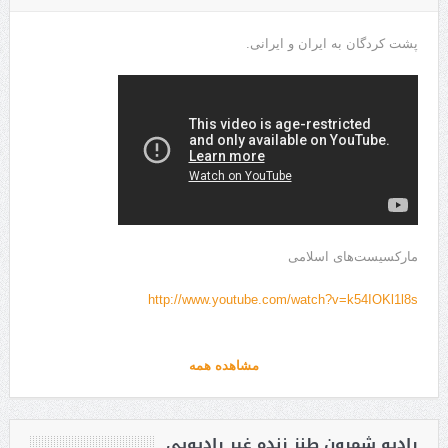
پشت کردگان به ایران و ایرانی.
مارکسیست‌های اسلامی
http://www.youtube.com/watch?v=k54IOKl1l8s
مشاهده همه
رادیو شمرون طنز زنده غیر رادیویی