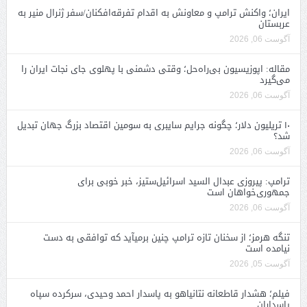
ایران؛ واکنش ترامپ و معاونش به اقدام تفرقه‌افکنان/سفر ژنرال منیر به
عربستان
آگوست 06, 2026
مقاله: اپوزیسیون بی‌راه‌حل؛ وقتی دشمنی با پهلوی جای نجات ایران را
می‌گیرد
آگوست 06, 2026
۱۰ تریلیون دلار؛ چگونه جرایم سایبری به سومین اقتصاد بزرگ جهان تبدیل
شد؟
آگوست 06, 2026
ترامپ: پیروزی عبدال السید اسرائیل‌ستیز، خبر خوبی برای
جمهوری‌خواهان است
آگوست 06, 2026
تنگه هرمز؛ از سخنان تازه ترامپ چنین برمیآید که توافقی به دست
نیامده است
آگوست 05, 2026
فیلم؛ هشدار قاطعانه نتانیاهو به پاسدار احمد وحیدی، سرکرده سپاه
پاسداران