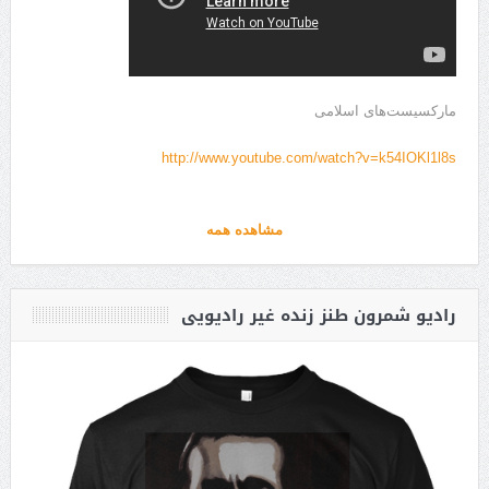
مارکسیست‌های اسلامی
http://www.youtube.com/watch?v=k54IOKl1l8s
مشاهده همه
رادیو شمرون طنز زنده غیر رادیویی