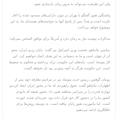
ولی این ظرفیت می‌تواند به مرور زمان بازسازی شود.
می‌دهیم
واشنگتن هنوز گفتگو با تهران در مورد دارایی‌های مسدود شده را آغاز
نکرده است و بعداً، پس از پاسخ آنها به خواسته‌های هسته‌ای ما، به این
موضوع خواهد پرداخت.
مذاکرات پیچیده نیاز به زمان دارد و آمریکا برای توافق التماس نمی‌کند؛
بنیامین نتانیاهو، نخست وزیر اسرائیل نیز گفت: پایان رژیم ایران، محو
آن از جهان است و ما به دستیابی به این هدف کمک خواهیم کرد. این
کار موساد است. پایه‌های این حکومت ترک برداشته‌ و محکوم به سقوط
است. این حکومت هرگز به آنچه پیش‌تر بود باز نخواهد گشت.
رومان گوفمن، رییس جدید موساد نیز در مراسم معارفه خود پس از
اظهارات نتانیاهو گفت: تحول راهبردی که ما در محور ایران ایجاد کردیم،
موازنه قدرت را در سراسر منطقه تغییر داد. محور شیعه که نابودی
کشور ما را در دستور کار خود قرار داده بود، ضربه‌ای شدید خورده
است. اما ماموریت هنوز پایان نیافته است. به توسعه روش‌ها برای
غافلگیری ادامه می‌دهیم