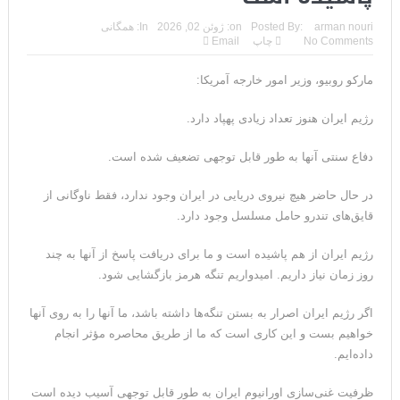
مقاله: اپوزیسیون بی‌راه‌حل؛ وقتی دشمنی با پهلوی جای نجات
arman nouri
Posted By:
on:
ژوئن 02, 2026
In:
همگانی
No Comments
چاپ
Email
ایران را می‌گیرد
مارکو روبیو، وزیر امور خارجه آمریکا:
۱۰ تریلیون دلار؛ چگونه جرایم سایبری به سومین اقتصاد بزرگ جهان
تبدیل شد؟
رژیم ایران هنوز تعداد زیادی پهپاد دارد.
ترامپ: پیروزی عبدال السید اسرائیل‌ستیز، خبر خوبی برای
دفاع سنتی آنها به طور قابل توجهی تضعیف شده است.
جمهوری‌خواهان است
در حال حاضر هیچ نیروی دریایی در ایران وجود ندارد، فقط ناوگانی از
قایق‌های تندرو حامل مسلسل وجود دارد.
تنگه هرمز؛ از سخنان تازه ترامپ چنین برمیآید که توافقی به دست
نیامده است
رژیم ایران از هم پاشیده است و ما برای دریافت پاسخ از آنها به چند
روز زمان نیاز داریم. امیدواریم تنگه هرمز بازگشایی شود.
فیلم؛ هشدار قاطعانه نتانیاهو به پاسدار احمد وحیدی، سرکرده
اگر رژیم ایران اصرار به بستن تنگه‌ها داشته باشد، ما آنها را به روی آنها
سپاه پاسداران
خواهیم بست و این کاری است که ما از طریق محاصره مؤثر انجام
خبرگزاری رویترز از اختلاف نظر در مذاکرات در باره تنگه هرمز خبر داد
داده‌ایم.
سنتکام: ما همچنان به اعمال محاصره علیه رژیم ایران ادامه
ظرفیت غنی‌سازی اورانیوم ایران به طور قابل توجهی آسیب دیده است