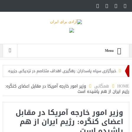
Menu
خبرگزاری سپاه پاسداران: رهگیری اهداف متخاصم در نزدیکی جزیره
قشم
HOME
همگانی
وزیر امور خارجه آمریکا در مقابل اعضای کنگره:
رژیم ایران از هم پاشیده است
تحلیلگر حکومتی: تفاهم هرمز پایان بحران نیست؛ خطر جنگ همچنان
پابرجاست
وزیر امور خارجه آمریکا در مقابل
ایران؛ واکنش ترامپ و معاونش به اقدام تفرقه‌افکنان/سفر ژنرال
اعضای کنگره: رژیم ایران از هم
منیر به عربستان
پاشیده است