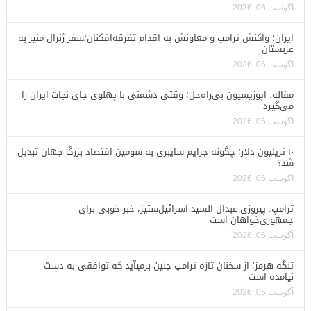
آگوست 06, 2026
ایران؛ واکنش ترامپ و معاونش به اقدام تفرقه‌افکنان/سفر ژنرال منیر به
عربستان
آگوست 06, 2026
مقاله: اپوزیسیون بی‌راه‌حل؛ وقتی دشمنی با پهلوی جای نجات ایران را
می‌گیرد
آگوست 06, 2026
۱۰ تریلیون دلار؛ چگونه جرایم سایبری به سومین اقتصاد بزرگ جهان تبدیل
شد؟
آگوست 06, 2026
ترامپ: پیروزی عبدال السید اسرائیل‌ستیز، خبر خوبی برای
جمهوری‌خواهان است
آگوست 06, 2026
تنگه هرمز؛ از سخنان تازه ترامپ چنین برمیآید که توافقی به دست
نیامده است
آگوست 05, 2026