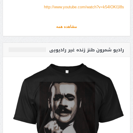
http://www.youtube.com/watch?v=k54IOKl1l8s
مشاهده همه
رادیو شمرون طنز زنده غیر رادیویی