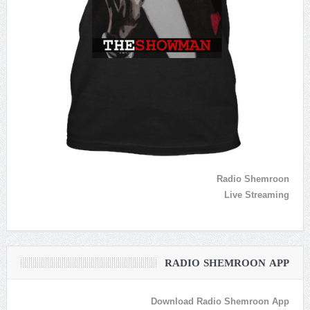
Radio Shemroon
Live Streaming
RADIO SHEMROON APP
Download Radio Shemroon App