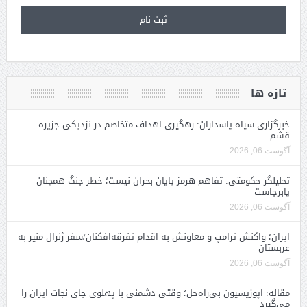
تازه ها
خبرگزاری سپاه پاسداران: رهگیری اهداف متخاصم در نزدیکی جزیره
قشم
آگوست 06, 2026
تحلیلگر حکومتی: تفاهم هرمز پایان بحران نیست؛ خطر جنگ همچنان
پابرجاست
آگوست 06, 2026
ایران؛ واکنش ترامپ و معاونش به اقدام تفرقه‌افکنان/سفر ژنرال منیر به
عربستان
آگوست 06, 2026
مقاله: اپوزیسیون بی‌راه‌حل؛ وقتی دشمنی با پهلوی جای نجات ایران را
می‌گیرد