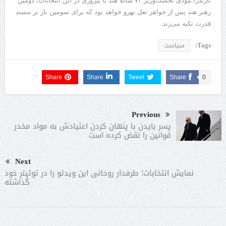
نارندرا مودی نخست‌وزیر ۷۳ ساله هند با پیروزی در این انتخابات، دومین
رهبر هند پس از جواهر نعل نهرو خواهد بود که برای سومین بار بر مسند
قدرت تکیه می‌زند.
Tags:
سیاست
Share
Share
Tweet
Share
0
Previous
پسر بایدن با پنهان کردن اعتیادش به مواد مخدر
قوانین را نقض کرده است
Next
نمایش انتخابات؛ طرفدار روحانی این ویدئو را در توئیتر خود
گذاشته