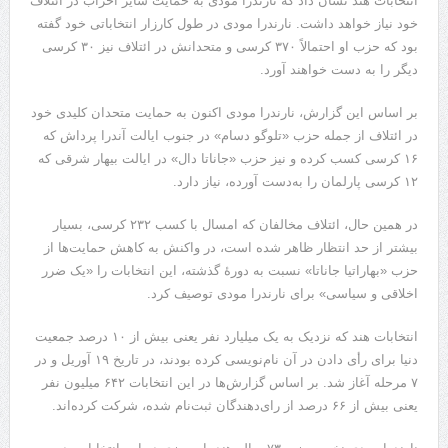
انتخابات هند نشان داد که نارندرا مودی به حمایت سایر احزاب در ائتلاف
خود نیاز خواهد داشت. نارندرا مودی در طول کارزار انتخاباتی خود گفته
بود که حزب او احتمالاً ۳۷۰ کرسی و متحدانش در ائتلاف نیز ۳۰ کرسی
دیگر را به دست خواهند آورد.
بر اساس این گزارش، نارندرا مودی اکنون به حمایت متحدان کلیدی خود
در ائتلاف از جمله حزب «تلوگو دسام» در جنوب ایالت آندرا پرداش که
۱۶ کرسی کسب کرده و نیز حزب «جاناتا دال» در ایالت بیهار شرقی که
۱۲ کرسی پارلمان را به‌دست آورده، نیاز دارد.
در همین حال، ائتلاف مخالفان که امسال با کسب ۲۳۲ کرسی، بسیار
بیشتر از حد انتظار ظاهر شده است، در واکنش به کاهش حمایت‌ها از
حزب «بهاراتیا جاناتا» نسبت به دورۀ گذشته، این انتخابات را «یک ضرر
اخلاقی و سیاسی» برای نارندرا مودی توصیف کرد.
انتخابات هند که نزدیک به یک میلیارد نفر یعنی بیش از ۱۰ درصد جمعیت
دنیا برای رأی دادن در آن نام‌نویسی کرده بودند، در تاریخ ۱۹ آوریل و در
۷ مرحله آغاز شد. بر اساس گزارش‌ها در این انتخابات ۶۴۲ میلیون نفر
یعنی بیش از ۶۶ درصد از رای‌دهندگان ثبت‌نام شده، شرکت کرده‌اند.