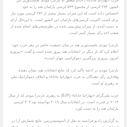
حزب «بهاراتیا جاناتا» (BJP) متعلق به نارندرا مودی نخست‌وزیر این
کشور، ۲۹۴ کرسی از مجموع ۵۴۳ کرسی‌ پارلمان هند را به خود
اختصاص داده است که این میزان بسیار بیشتر از ۲۷۲ کرسی مورد نیاز
برای کسب اکثریت کرسی‌های پارلمان این کشور است. با این‌حال آرای
به دست آمده، از میزان پیش‌بینی شده در نظرسنجی‌های انجام شده از
شعب اخذ رأی بسیار کمتر است.
نارندرا مودی نخست‌وزیر هند در میان جمعیت حاضر در مقر حزب خود،
اعلام کرد که بار دیگر در انتخابات هند پیروز شده است و گفت: «پیروزی
امروز، پیروزی بزرگترین دموکراسی جهان است».
نارندرا مودی در ادامه تأکید کرد که نتایج انتخابات هند نشان دهندۀ
وفاداری رأی دهندگان به حزب «بهاراتیا جاناتا» و ائتلاف دموکراتیک ملی
به رهبری او است.
حزب ملی‌گرای «بهاراتیا جاناتا» (BJP) به رهبری نارندرا مودی که از سال
۲۰۱۴ در قدرت است، در انتخابات سال ۲۰۱۹ توانسته بود ۳۰۳ کرسی
پارلمان هند را به دست آورد.
به گزارش رادیو فرانسه به نقل از آسوشیتدپرس، نتایج شمارش آرا در