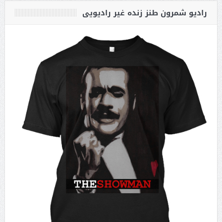
رادیو شمرون طنز زنده غیر رادیویی