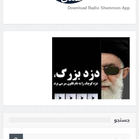
Download Radio Shemroon App
جستجو