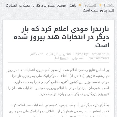
HOME
همگانی
نارندرا مودی اعلام کرد که بار دیگر در انتخابات
هند پیروز شده است
نارندرا مودی اعلام کرد که بار
دیگر در انتخابات هند پیروز شده
است
arman nouri
Posted By:
on:
ژوئن 05, 2024
In:
همگانی
No Comments
چاپ
Email
بر اساس نتایج رسمی اعلام شده از سوی کمیسیون انتخابات هند در روز
چهارشنبه ۵ ژوئن (۱۶ خرداد)، ائتلاف دموکراتیک ملی به رهبری نارندرا
مودی نخست‌وزیر این کشور اکثریت قاطع کرسی‌ها را به دست آورده
است. همزمان، نارندرا مودی با اعلام پیروزی خود در انتخابات هند، آن را
«پیروزی بزرگترین دموکراسی جهان» توصیف کرد.
به گزارش خبرگزاری آسوشیتدپرس، کمیسیون انتخابات هند اعلام کرد
که بر اساس نتایج رسمی شمارش آرا، ائتلاف دموکراتیک ملی به رهبری