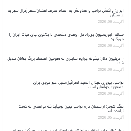
ایران؛ واکنش ترامپ و معاونش به اقدام تفرقه‌افکنان/سفر ژنرال منیر به
عربستان
آگوست 06, 2026
مقاله: اپوزیسیون بی‌راه‌حل؛ وقتی دشمنی با پهلوی جای نجات ایران را
می‌گیرد
آگوست 06, 2026
۱۰ تریلیون دلار؛ چگونه جرایم سایبری به سومین اقتصاد بزرگ جهان تبدیل
شد؟
آگوست 06, 2026
ترامپ: پیروزی عبدال السید اسرائیل‌ستیز، خبر خوبی برای
جمهوری‌خواهان است
آگوست 06, 2026
تنگه هرمز؛ از سخنان تازه ترامپ چنین برمیآید که توافقی به دست
نیامده است
آگوست 05, 2026
فیلم؛ هشدار قاطعانه نتانیاهو به پاسدار احمد وحیدی، سرکرده سپاه