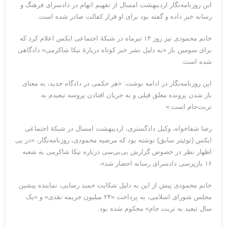
این روزنامه‌نگار اردیبهشت امسال از تفهیم اتهام در دادسرای فرهنگ و
رسانه خبر داده و گفته بود برای او قرار کفالت صادر شده است.
خانم محمودی نیز روز ۱۳ تیرماه در شبکهٔ اجتماعی ایکس اعلام کرد که
برای سومین بار «به دلیل نشر خبر کوتاه دربارهٔ نیکا شاکرمی» دادگاهی
شده است.
این روزنامه‌نگار در ادامه نوشت: «هر حکمی در دادگاه جدید، به معنای
باز شدن پرونده معلق قبلی و به جریان افتادن پروسه تبعیدم به
تربت‌جام است.»
رضا شفاخواه، وکیل دادگستری، اردیبهشت امسال در شبکهٔ اجتماعی
ایکس (توئیتر سابق) نوشته بود که مرضیه محمودی،‌ روزنامه‌نگار، «در پی
اظهار نظر در خصوص گزارش بی‌بی‌سی درباره نیکا شاکرمی به شعبه
۱۶ بازپرسی دادسرای رسانه احضار شد».
خانم محمودی پیش از این به دلیل شکایت حمید رسایی، نماینده پیشین
مجلس شورای اسلامی، به پرداخت «۲۴ میلیون جریمه نقدی» و «یک
سال تبعید به تربت جام» محکوم شده بود.