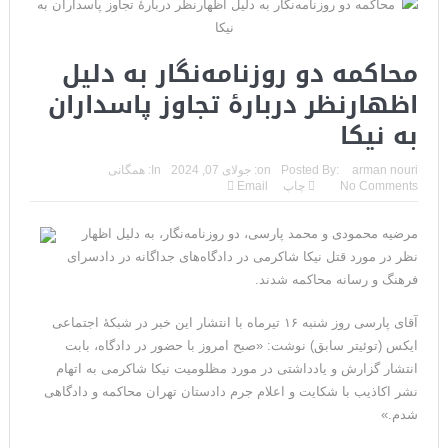
محاکمه دو روزنامه‌نگار به دلیل
اظهارنظر دربارهٔ تجاوز پاسداران
به نیکا
arman nouri
Posted By:
on:
جولای 07, 2024
In:
همگانی
No Comments
چاپ
Email
مرضیه محمودی و محمد پارسی، دو روزنامه‌نگار، به دلیل اظهار
نظر در مورد قتل نیکا شاکرمی در دادگاه‌های جداگانه در دادسرای
فرهنگ و رسانه محاکمه شدند.
آقای پارسی روز شنبه ۱۶ تیرماه با انتشار این خبر در شبکهٔ اجتماعی
ایکس (توئیتر سابق) نوشت: «صبح امروز با حضور در دادگاه، بابت
انتشار گزارش و یادداشتی در مورد مظلومیت نیکا شاکرمی به اتهام
نشر اکاذیب با شکایت و اعلام جرم دادستان تهران محاکمه و دادگاهی
شدم.»