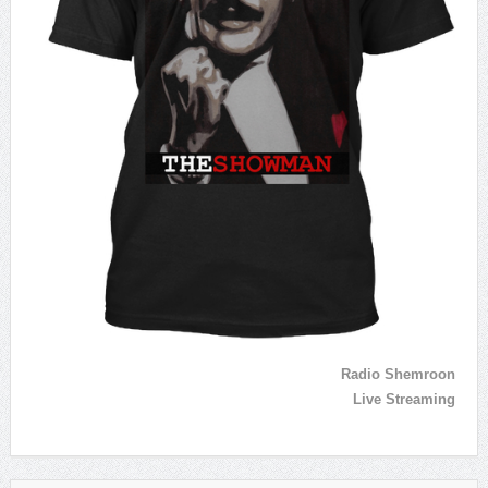
Radio Shemroon
Live Streaming