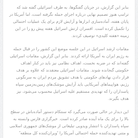
بنابر این گزارش، در جریان گفتگوها، به طرف اسرائیلی گفته شد که
ترامپ هنوز تصمیم نهایی درباره اجرای حمله نگرفته است، اما آمریکا در
پایان هفته، آماده‌سازی ابزارها و آرایش لازم برای یک عملیات احتمالی
را تکمیل کرده است. افسران ارتش اسرائیل هفته پیش رو را در این
زمینه «هفته کلیدی» توصیف کردند.
مقامات ارشد اسرائیل در این جلسه موضع این کشور را در قبال حمله
به رژیم ایران به آمریکا ارائه کردند. بنابر این گزارش، مقامات اسرائیلی
گفته‌اند که در ضربه نخست، اهداف نظامی نیز باید در کنار اهداف
حکومتی گنجانده شوند. مقامات اسرائیلی معتقدند که علاوه بر هدف
قرار دادن نهادهای حکومتی با هدف تشویق مردم ایران به سرنگونی
رژیم، هواپیماهای آمریکایی باید آرایش موشک‌های زمین‌به‌زمین سپاه
پاسداران را که تهدیدی مستقیم علیه اسرائیل محسوب می‌شود، نیز
هدف بگیرند.
این دیدار در حالی صورت می‌گیرد که سنتکام دستور آماده‌باش در سطح
بالا را برای یک ماه آینده صادر کرده است. خبرگزاری فارس وابسته به
سپاه پاسداران با انتشار ویدویی تبلیغاتی از موشک‌های جمهوری اسلامی
و متنی تهدیدکننده حمله احتمالی آمریکا را “ویران‌کننده کل منطقه”