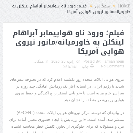
HOME
همگانی
فیلم؛ ورود ناو هواپیمابر آبراهام لینکلن به
خاورمیانه/مانور نیروی هوایی آمریکا
فیلم؛ ورود ناو هواپیمابر آبراهام
لینکلن به خاورمیانه/مانور نیروی
هوایی آمریکا
arman nouri
Posted By:
on:
ژانویه 25, 2026
In:
همگانی
No Comments
چاپ
Email
نیروی هوایی ایالات متحده روز یکشنبه اعلام کرد که در بحبوحه تنش‌های
شدید با رژیم ایران، در آستانه آغاز یک رزمایش آمادگی چند روزه در
سراسر خاورمیانه است تا «توانایی استقرار، پراکندگی و حفظ نیروی
هوایی رزمی» در منطقه را نشان دهد.
در بیانیه‌ای که توسط مرکز نیروهای هوایی ایالات متحده (AFCENT)
منتشر شد، آمده است: «این رزمایش با ایجاد حضوری معتبر، آماده برای
نبرد و مسئولانه که برای جلوگیری از تجاوز، کاهش خطر محاسبه اشتباه