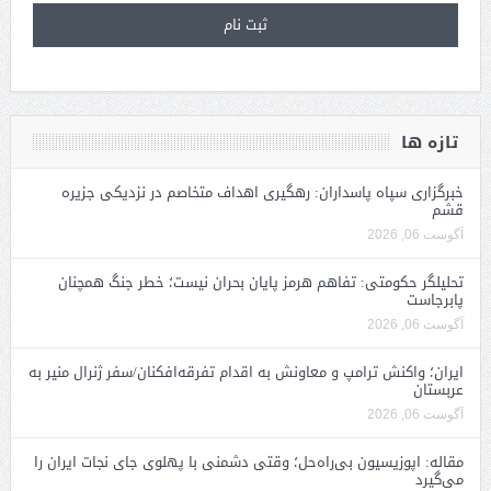
تازه ها
خبرگزاری سپاه پاسداران: رهگیری اهداف متخاصم در نزدیکی جزیره
قشم
آگوست 06, 2026
تحلیلگر حکومتی: تفاهم هرمز پایان بحران نیست؛ خطر جنگ همچنان
پابرجاست
آگوست 06, 2026
ایران؛ واکنش ترامپ و معاونش به اقدام تفرقه‌افکنان/سفر ژنرال منیر به
عربستان
آگوست 06, 2026
مقاله: اپوزیسیون بی‌راه‌حل؛ وقتی دشمنی با پهلوی جای نجات ایران را
می‌گیرد