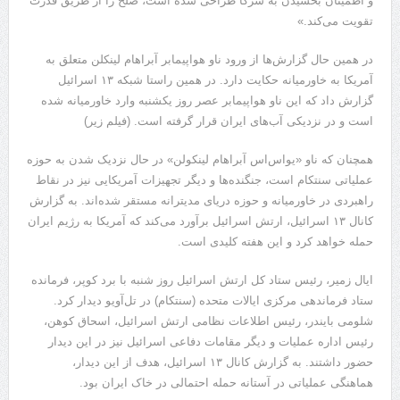
و اطمینان بخشیدن به شرکا طراحی شده است، صلح را از طریق قدرت
تقویت می‌کند.»
در همین حال گزارش‌ها از ورود ناو هواپیمابر آبراهام لینکلن متعلق به
آمریکا به خاورمیانه حکایت دارد. در همین راستا شبکه ۱۳ اسرائیل
گزارش داد که این ناو هواپیمابر عصر روز یکشنبه وارد خاورمیانه شده
است و در نزدیکی آب‌های ایران قرار گرفته است. (فیلم زیر)
همچنان که ناو «یو‌اس‌اس آبراهام لینکولن» در حال نزدیک ‌شدن به حوزه
عملیاتی سنتکام است، جنگنده‌ها و دیگر تجهیزات آمریکایی نیز در نقاط
راهبردی در خاورمیانه و حوزه دریای مدیترانه مستقر شده‌اند. به گزارش
کانال ۱۳ اسرائیل، ارتش اسرائیل برآورد می‌کند که آمریکا به رژیم ایران
حمله خواهد کرد و این هفته کلیدی است.
ایال زمیر، رئیس ستاد کل ارتش اسرائیل روز شنبه با برد کوپر، فرمانده
ستاد فرماندهی مرکزی ایالات متحده (سنتکام) در تل‌آویو دیدار کرد.
شلومی بایندر، رئیس اطلاعات نظامی ارتش اسرائیل، اسحاق کوهن،
رئیس اداره عملیات و دیگر مقامات دفاعی اسرائیل نیز در این دیدار
حضور داشتند. به گزارش کانال ۱۳ اسرائیل، هدف از این دیدار،
هماهنگی عملیاتی در آستانه حمله احتمالی در خاک ایران بود.