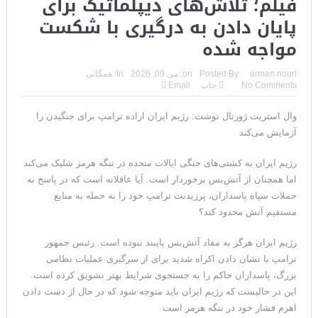
فیلم؛ تلاش‌های دیپلماتیک برای
پایان دادن به درگیری با شکست
مواجه شده
arman nouri
Posted By:
on:
می 09, 2026
In:
همگانی
No Comments
چاپ
Email
وال استریت ژورنال نوشت: رژیم ایران اراده ترامپ برای جنگیدن را
آزمایش می‌کند
رژیم ایران به کشتی‌های جنگی ایالات متحده در تنگه هرمز شلیک می‌کند
اما همچنان از آتش‌بس برخوردار است. آیا عاقلانه است که در پاسخ به
حملات سپاه پاسداران، پرزیدنت ترامپ خود را به حمله به منابع
مستقیم آتش محدود کند؟
رژیم ایران هرگز به مفاد آتش‌بس پایبند نبوده است. رئیس جمهور
ترامپ با نشان دادن اکراه شدید برای از سرگیری عملیات نظامی
بزرگ، پاسداران حاکم را به جستجوی شرایط بهتر تشویق کرده است.
این در حالیست که رژیم ایران باید متوجه شود که در حال از دست دادن
اهرم فشار خود در تنگه هرمز است