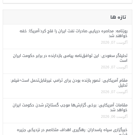
تازه ها
روزنامه: محاصره دریایی صادرات نفت ایران را فلج کرد/آمریکا: خفه
خواهند شد
آگوست 07, 2026
تحلیلگر سعودی: این توافق‌نامه پیامی بازدارنده در برابر حکومت ایران
است
آگوست 07, 2026
مقام آمریکایی: تصورِ بازنده بودن برای ترامپ غیرقابل‌تحمل است+فیلم:
تحلیل
آگوست 07, 2026
مقامات آمریکایی: برخی گزارش‌ها موجب گستاخ‌تر شدن حکومت ایران
خواهد شد
آگوست 06, 2026
خبرگزاری سپاه پاسداران: رهگیری اهداف متخاصم در نزدیکی جزیره
قشم