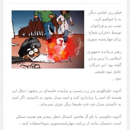
فیلم زیر: قیامی دیگر
به پا خواهیم کرد،
نصب بنر و فراخوان
توسط دختران شجاع
برای چهارشنبه سوری
رهبر درمانده جمهوری
اسلامی با ترس و لرز
گفته بود: این حرکات
عادی نبود طبیعی
نبود…
آخوند علم‌الهدی پدر زن رئیسی و نماینده خامنه‌ای در مشهد: دنبال این
هستند که امید را براندازی کنند و امید مبدل بشود به ناامیدی. اگر امید
به ناامیدی مبدل شد خب طبیعتا دیگر چیزی نمی‌ماند…
آخوند حکومتی با نام آل هاشم: امسال خطر بیشتر هم هست ممکن
است دشمنان بیایند از برنامه چهارشنبه‌سوری سوءاستفاده کنند…