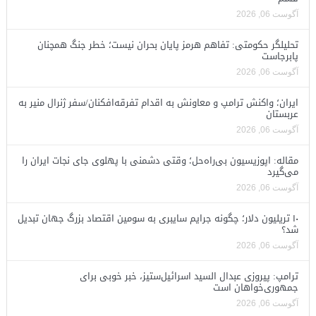
آگوست 06, 2026
تحلیلگر حکومتی: تفاهم هرمز پایان بحران نیست؛ خطر جنگ همچنان
پابرجاست
آگوست 06, 2026
ایران؛ واکنش ترامپ و معاونش به اقدام تفرقه‌افکنان/سفر ژنرال منیر به
عربستان
آگوست 06, 2026
مقاله: اپوزیسیون بی‌راه‌حل؛ وقتی دشمنی با پهلوی جای نجات ایران را
می‌گیرد
آگوست 06, 2026
۱۰ تریلیون دلار؛ چگونه جرایم سایبری به سومین اقتصاد بزرگ جهان تبدیل
شد؟
آگوست 06, 2026
ترامپ: پیروزی عبدال السید اسرائیل‌ستیز، خبر خوبی برای
جمهوری‌خواهان است
آگوست 06, 2026