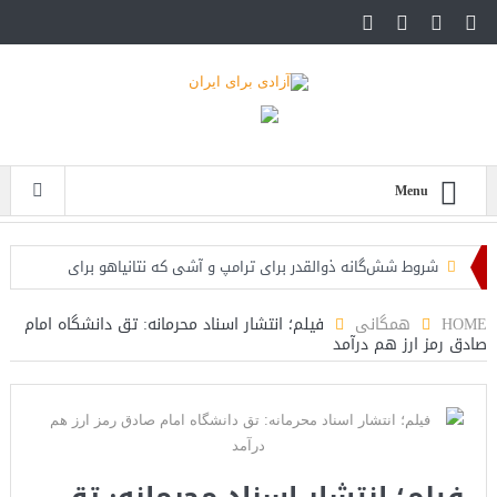
Menu
شروط شش‌گانه ذوالقدر برای ترامپ و آشی که نتانیاهو برای
ذوالقدرها پخته!
HOME
همگانی
فیلم؛ انتشار اسناد محرمانه: تق دانشگاه امام
صادق رمز ارز هم درآمد
ایران؛ فرمانده ارتش آمریکا به مقامات کاخ سفید: حملات هوایی
کافی نیست
روزنامه: محاصره دریایی صادرات نفت ایران را فلج کرد/آمریکا: خفه
خواهند شد