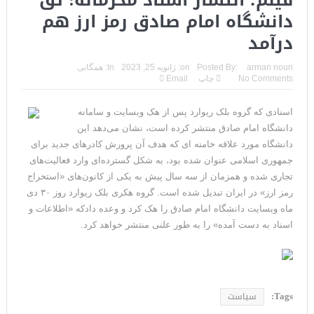
فیلم؛ انتشار اسناد محرمانه: تق
تحلیلگر سعودی: این توافق‌نامه پیامی بازدارنده در برابر حکومت
دانشگاه امام صادق رمز ارز هم
درآمد
ایران است
مقام آمریکایی: تصورِ بازنده بودن برای ترامپ غیرقابل‌تحمل
arman nouri
Posted By:
on:
ژانویه 25, 2023
In:
همگانی
No Comments
چاپ
Email
است+فیلم: تحلیل
اسنادی که گروه بلک‌ ریوارد پس از هک وبسایت و سامانه
مقامات آمریکایی: برخی گزارش‌ها موجب گستاخ‌تر شدن حکومت
دانشگاه امام صادق منتشر کرده است، نشان می‌دهد این
ایران خواهد شد
دانشگاه مورد علاقه خامنه ای که هدف آن پرورش کادرهای جدید برای
جمهوری اسلامی عنوان شده بود، به شکل گسترده‌ای وارد فعالیت‌های
خبرگزاری سپاه پاسداران: رهگیری اهداف متخاصم در نزدیکی جزیره
تجاری شده و همزمان از سه سال پیش به یکی از کانون‌های «استخراج
رمز ارز» در ایران تبدیل شده است. گروه هکری بلک ریوارد روز ۳۰ دی
قشم
ماه وبسایت دانشگاه امام صادق را هک کرد و وعده دادکه «اطلاعات و
تحلیلگر حکومتی: تفاهم هرمز پایان بحران نیست؛ خطر جنگ همچنان
اسناد به دست آمده» را به طور علنی منتشر خواهد کرد.
پابرجاست
ایران؛ واکنش ترامپ و معاونش به اقدام تفرقه‌افکنان/سفر ژنرال
Tags:
سیاست
منیر به عربستان