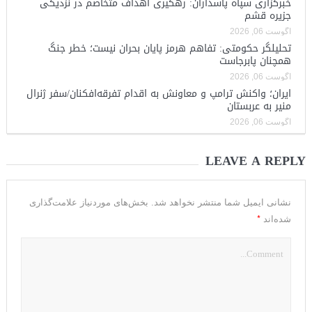
خبرگزاری سپاه پاسداران: رهگیری اهداف متخاصم در نزدیکی
جزیره قشم
آگوست 06, 2026
تحلیلگر حکومتی: تفاهم هرمز پایان بحران نیست؛ خطر جنگ
همچنان پابرجاست
آگوست 06, 2026
ایران؛ واکنش ترامپ و معاونش به اقدام تفرقه‌افکنان/سفر ژنرال
منیر به عربستان
آگوست 06, 2026
LEAVE A REPLY
نشانی ایمیل شما منتشر نخواهد شد.
بخش‌های موردنیاز علامت‌گذاری
*
شده‌اند