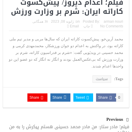
فیلم؛ اعدام دیروز/ پیش‌کسوت
‫کاراته‬ ایران: شرم بر وزارت ورزش
arman nouri
Posted By:
on:
ژانویه 08, 2023
In:
همگانی
No Comments
چاپ
Email
محمد آرین‌خو، پیش‌کسوت ‫کاراته‬ ایران که سال‌ها مربی و مدیر تیم ملی
کاراته بود، در واکنش به اعدام دو جوان ورزشکار، ‫محمدمهدی کرمی‬ و
‫محمد حسینی‬ در ویدیٔویی گفت: «شرم بر فدراسیون کاراته، شرم بر
وزارت ورزش که بی‌عکس‌العمل بودند و انگار نه انگار که دو عضو این دو
واحدها اعدام شدند.
Tags:
سیاست
Share
Share
Tweet
Share
0
Previous
فیلم؛ مادر ستار: من مادر محمد حسینی هستم پیکرش را به من