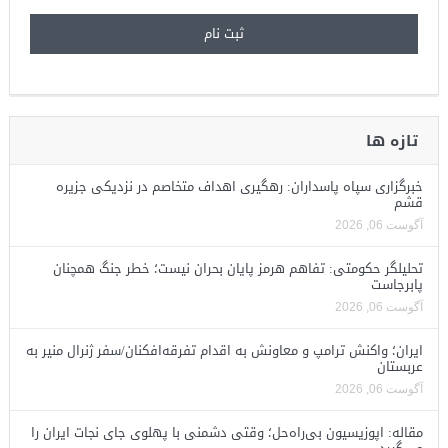
تازه ها
خبرگزاری سپاه پاسداران: رهگیری اهداف متخاصم در نزدیکی جزیره
قشم
آگوست 06, 2026
تحلیلگر حکومتی: تفاهم هرمز پایان بحران نیست؛ خطر جنگ همچنان
پابرجاست
آگوست 06, 2026
ایران؛ واکنش ترامپ و معاونش به اقدام تفرقه‌افکنان/سفر ژنرال منیر به
عربستان
آگوست 06, 2026
مقاله: اپوزیسیون بی‌راه‌حل؛ وقتی دشمنی با پهلوی جای نجات ایران را