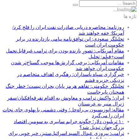
تازه ها
روزنامه: محاصره دریایی صادرات نفت ایران را فلج کرد/
آمریکا: خفه خواهند شد
تحلیلگر سعودی: این توافق‌نامه پیامی بازدارنده در برابر
حکومت ایران است
مقام آمریکایی: تصورِ بازنده بودن برای ترامپ غیرقابل‌تحمل
است+فیلم: تحلیل
مقامات آمریکایی: برخی گزارش‌ها موجب گستاخ‌تر شدن
حکومت ایران خواهد شد
خبرگزاری سپاه پاسداران: رهگیری اهداف متخاصم در
نزدیکی جزیره قشم
تحلیلگر حکومتی: تفاهم هرمز پایان بحران نیست؛ خطر جنگ
همچنان پابرجاست
ایران؛ واکنش ترامپ و معاونش به اقدام تفرقه‌افکنان/سفر
ژنرال منیر به عربستان
مقاله: اپوزیسیون بی‌راه‌حل؛ وقتی دشمنی با پهلوی جای نجات
ایران را می‌گیرد
۱۰ تریلیون دلار؛ چگونه جرایم سایبری به سومین اقتصاد
بزرگ جهان تبدیل شد؟
ترامپ: پیروزی عبدال السید اسرائیل‌ستیز، خبر خوبی برای